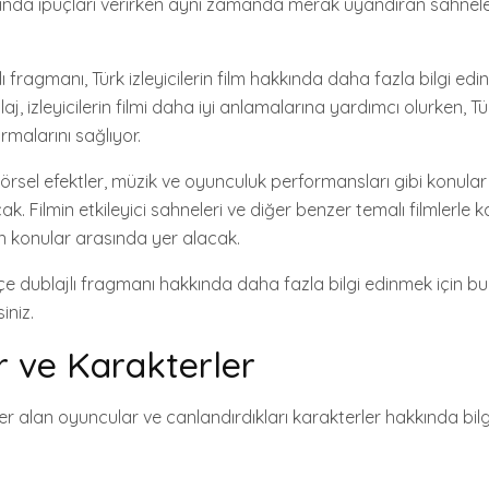
akkında ipuçları verirken aynı zamanda merak uyandıran sahnele
ı fragmanı, Türk izleyicilerin film hakkında daha fazla bilgi edi
laj, izleyicilerin filmi daha iyi anlamalarına yardımcı olurken, T
rmalarını sağlıyor.
görsel efektler, müzik ve oyunculuk performansları gibi konula
. Filmin etkileyici sahneleri ve diğer benzer temalı filmlerle ka
 konular arasında yer alacak.
rkçe dublajlı fragmanı hakkında daha fazla bilgi edinmek için b
iniz.
 ve Karakterler
r alan oyuncular ve canlandırdıkları karakterler hakkında bilg