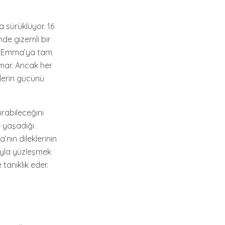
a sürüklüyor. 16
de gizemli bir
in, Emma’ya tam
umar. Ancak her
klerin gücünü
urabileceğini
e yaşadığı
nın dileklerinin
arıyla yüzleşmek
tanıklık eder.