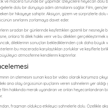
astik ve macera türünde bir yapımdır. İzleyicilere heyecan dolu 
öğelerle dolu bir dünyaya adım atmalarını sağlar. Film, gençle
i çeken bir hikayeye sahiptir. Aksiyon, gizem ve sürprizlerle dolu 
 gücünün sınırlarını zorlamaya davet eder.
lerin sıradan bir günlerinde keşfettikleri gizemli bir nesneyle
 nesne, onlara 16 dilek hakkı verir ve bu dilekleri gerçekleştirmek 
 Ancak, dileklerinin sonuçları beklediklerinden çok daha büyük
akterlerin bu macerada karşılaştıkları zorluklar ve keşiflerle birli
üyüleyici atmosferine kendilerini kaptırırlar.
ncelemesi
lminin ön izlemesini sunan kısa bir video olarak karşımıza çıkıyor
deki ana olay örgüsünün ipuçlarını veren sahnelerin yer aldığı 
re film hakkında merak uyandıran ve onları heyecanlandıran b
r.
ından, fragman oldukça etkileyici sahnelerle dolu. Özellikle ak