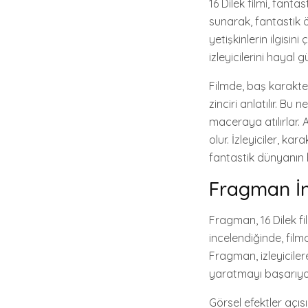
16 Dilek filmi, fant
sunarak, fantastik 
yetişkinlerin ilgisin
izleyicilerini hayal
Filmde, baş karakter
zinciri anlatılır. Bu
maceraya atılırlar.
olur. İzleyiciler, kar
fantastik dünyanın b
Fragman İ
Fragman, 16 Dilek fi
incelendiğinde, film
Fragman, izleyicile
yaratmayı başarıyo
Görsel efektler açıs