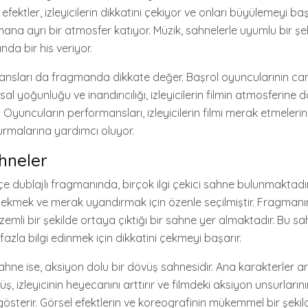
efektler, izleyicilerin dikkatini çekiyor ve onları büyülemeyi baş
ana ayrı bir atmosfer katıyor. Müzik, sahnelerle uyumlu bir şek
ında bir his veriyor.
nsları da fragmanda dikkate değer. Başrol oyuncularının can
al yoğunluğu ve inandırıcılığı, izleyicilerin filmin atmosferine
. Oyuncuların performansları, izleyicilerin filmi merak etmeleri
urmalarına yardımcı oluyor.
ahneler
rkçe dublajlı fragmanında, birçok ilgi çekici sahne bulunmaktadı
ni çekmek ve merak uyandırmak için özenle seçilmiştir. Fragman
zemli bir şekilde ortaya çıktığı bir sahne yer almaktadır. Bu sah
azla bilgi edinmek için dikkatini çekmeyi başarır.
i sahne ise, aksiyon dolu bir dövüş sahnesidir. Ana karakterler 
, izleyicinin heyecanını arttırır ve filmdeki aksiyon unsurların
gösterir. Görsel efektlerin ve koreografinin mükemmel bir şekil