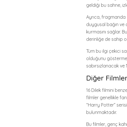
geldiği bu sahne, iz
Ayrıca, fragmanda y
duygusal bağın ve d
kurmasını sağlar. B
derinliğe de sahip o
Tüm bu ilgi çekici s
olduğunu gösterme am
sabırsızlanacak ve 
Diğer Filmle
16 Dilek filmini ben
filmler genellikle fa
“Harry Potter” seris
bulunmaktadır.
Bu filmler, genç ka