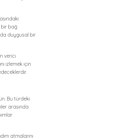
rasındaki
 bir bağ
nda duygusal bir
n verici
nı izlemek için
deceklerdir.
ün. Bu türdeki
lmler arasında
pımlar
adım atmalarını