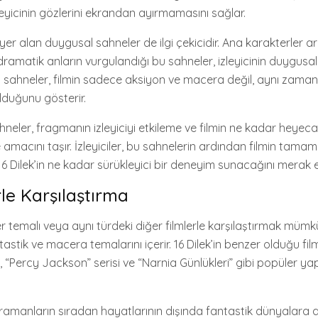
leyicinin gözlerini ekrandan ayırmamasını sağlar.
er alan duygusal sahneler de ilgi çekicidir. Ana karakterler a
ramatik anların vurgulandığı bu sahneler, izleyicinin duygusal
u sahneler, filmin sadece aksiyon ve macera değil, aynı zama
lduğunu gösterir.
ahneler, fragmanın izleyiciyi etkileme ve filmin ne kadar heyeca
acını taşır. İzleyiciler, bu sahnelerin ardından filmin tamamı
16 Dilek’in ne kadar sürükleyici bir deneyim sunacağını merak e
rle Karşılaştırma
zer temalı veya aynı türdeki diğer filmlerle karşılaştırmak mümk
ntastik ve macera temalarını içerir. 16 Dilek’in benzer olduğu fi
i, “Percy Jackson” serisi ve “Narnia Günlükleri” gibi popüler ya
hramanların sıradan hayatlarının dışında fantastik dünyalara 