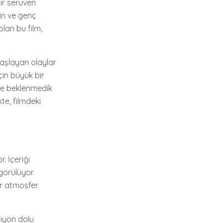
bir serüven
rin ve genç
olan bu film,
 başlayan olaylar
için büyük bir
 ve beklenmedik
kte, filmdeki
. İçeriği
görülüyor.
ir atmosfer
siyon dolu