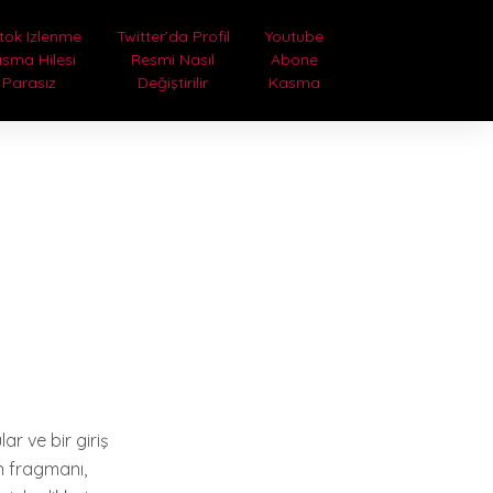
tok Izlenme
Twitter’da Profil
Youtube
sma Hilesi
Resmi Nasıl
Abone
Parasız
Değiştirilir
Kasma
r ve bir giriş
in fragmanı,