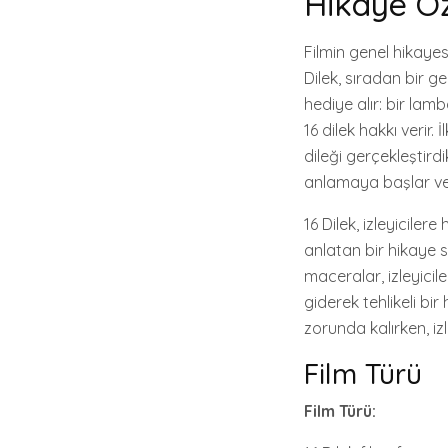
Hikaye Öz
Filmin genel hikayes
Dilek, sıradan bir 
hediye alır: bir la
16 dilek hakkı verir
dileği gerçekleştird
anlamaya başlar ve
16 Dilek, izleyicil
anlatan bir hikaye s
maceralar, izleyicil
giderek tehlikeli bir
zorunda kalırken, iz
Film Türü
Film Türü: