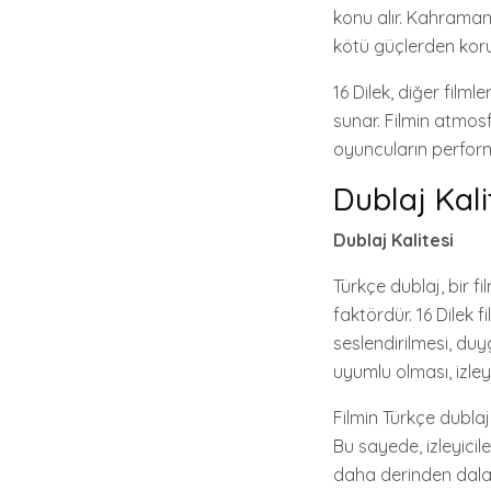
konu alır. Kahramanl
kötü güçlerden korur
16 Dilek, diğer filml
sunar. Filmin atmosf
oyuncuların performa
Dublaj Kali
Dublaj Kalitesi
Türkçe dublaj, bir f
faktördür. 16 Dilek f
seslendirilmesi, duy
uyumlu olması, izley
Filmin Türkçe dublajı
Bu sayede, izleyicil
daha derinden dalar