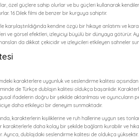
ar, özel güçlere sahip olurlar ve bu güçleri kullanarak kendile
lar. 16 Dilek filmi de benzer bir kurguya sahiptir.
erle karşılaştırıldığında kendine özgü bir hikaye anlatımı ve kara
eri ve görsel efektleri, izleyiciyi büyülü bir dünyaya götürür. A
nsları da dikkat çekicidir ve izleyicileri etkileyen sahneler sun
tesi
ilmdeki karakterlere uygunluk ve seslendirme kalitesi açısından
ilminde de Türkçe dublajın kalitesi oldukça başarılıdır. Karakterl
gusal ifadelerin doğru bir şekilde aktarılması ve oyuncuların 
iciye daha etkileyici bir deneyim sunmaktadır.
nda, karakterlerin kişiliklerine ve ruh hallerine uygun ses tonları 
er karakterlerle daha kolay bir şekilde bağlantı kurabilir ve hik
. Ayrıca, dublajdaki seslendirme kalitesi de oldukça yüksektir