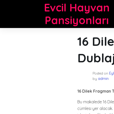
Skip
Evcil Hayvan
to
content
Pansiyonları
16 Di
Dubla
Posted on
Ey
by
admin
16 Dilek Fragman 
Bu makalede 16 Dilek
cümlesi yer alacak. 