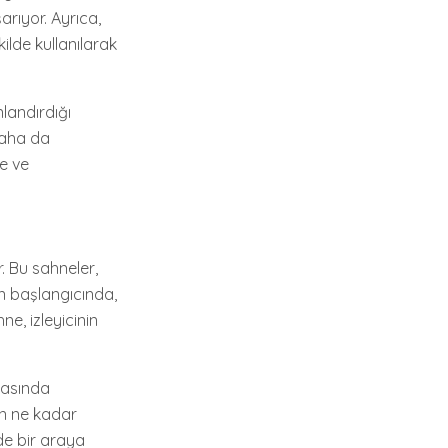
arıyor. Ayrıca,
ilde kullanılarak
landırdığı
 daha da
ne ve
r. Bu sahneler,
ın başlangıcında,
ne, izleyicinin
arasında
ın ne kadar
de bir araya