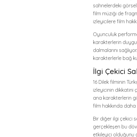
sahnelerdeki görsel 
film müziği de fragm
izleyicilere film hakk
Oyunculuk performa
karakterlerin duygus
dalmalarını sağlıyor
karakterlerle bağ k
İlgi Çekici S
16 Dilek filminin Tü
izleyicinin dikkati
ana karakterlerin gi
film hakkında daha f
Bir diğer ilgi çekic
gerçekleşen bu dövüş
etkileyici olduğunu 