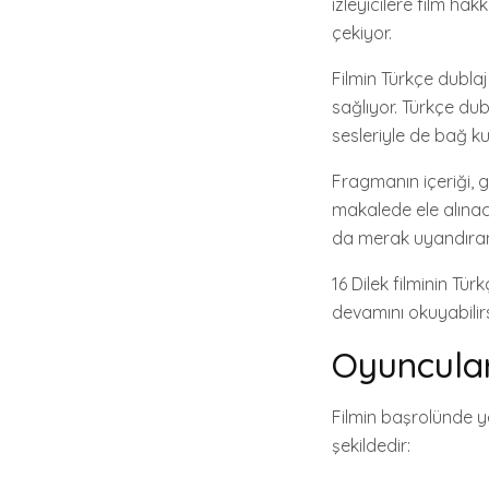
izleyicilere film h
çekiyor.
Filmin Türkçe dublajl
sağlıyor. Türkçe dub
sesleriyle de bağ ku
Fragmanın içeriği, 
makalede ele alınacak
da merak uyandıran
16 Dilek filminin Tü
devamını okuyabilirs
Oyuncular
Filmin başrolünde ye
şekildedir: