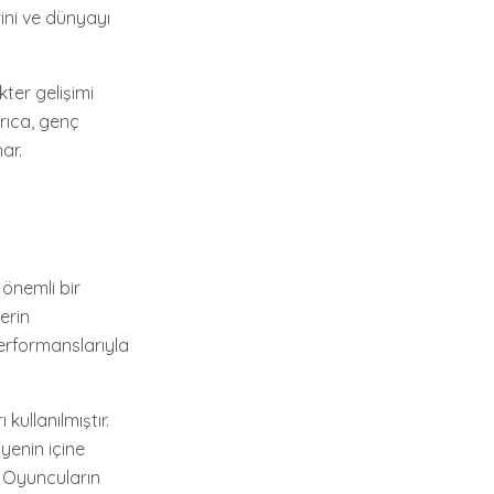
rini ve dünyayı
kter gelişimi
yrıca, genç
ar.
 önemli bir
erin
performanslarıyla
kullanılmıştır.
ayenin içine
. Oyuncuların