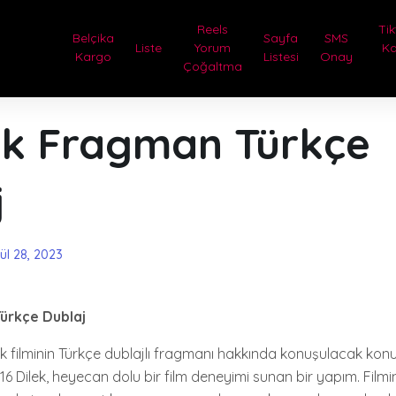
Reels
Tik
Belçika
Sayfa
SMS
Liste
Yorum
Ka
Kargo
Listesi
Onay
Çoğaltma
lek Fragman Türkçe
j
lül 28, 2023
Türkçe Dublaj
 filminin Türkçe dublajlı fragmanı hakkında konuşulacak konula
16 Dilek, heyecan dolu bir film deneyimi sunan bir yapım. Film