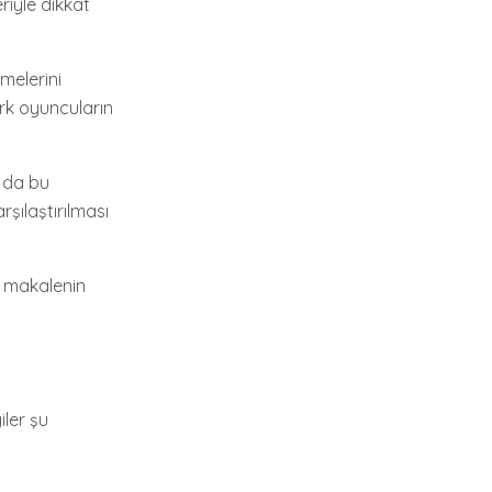
riyle dikkat
nmelerini
ürk oyuncuların
r da bu
rşılaştırılması
u makalenin
iler şu