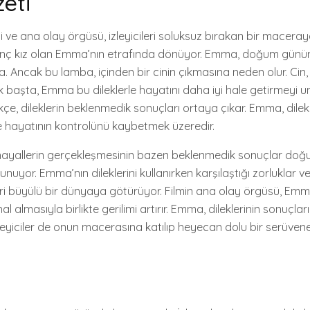
eti
i ve ana olay örgüsü, izleyicileri soluksuz bırakan bir maceray
genç kız olan Emma’nın etrafında dönüyor. Emma, doğum günün
mba. Ancak bu lamba, içinden bir cinin çıkmasına neden olur. C
. İlk başta, Emma bu dileklerle hayatını daha iyi hale getirmeyi 
ikçe, dileklerin beklenmedik sonuçları ortaya çıkar. Emma, dile
 hayatının kontrolünü kaybetmek üzeredir.
ere hayallerin gerçekleşmesinin bazen beklenmedik sonuçlar doğ
unuyor. Emma’nın dileklerini kullanırken karşılaştığı zorluklar v
eri büyülü bir dünyaya götürüyor. Filmin ana olay örgüsü, Emma’
 hal almasıyla birlikte gerilimi artırır. Emma, dileklerinin sonuçl
leyiciler de onun macerasına katılıp heyecan dolu bir serüvene 