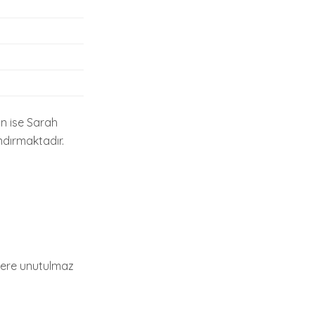
on ise Sarah
ndırmaktadır.
ilere unutulmaz