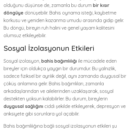
olduğunu düşünse de, zamanla bu durum
bir kısır
döngüye
dönüşebilir. Bahis oynama isteği, kaybetme
korkusu ve yeniden kazanma umudu arasında gidip gelir.
Bu döngü, bireyin ruh halini ve genel yaşam kalitesini
olumsuz etkileyebilir.
Sosyal İzolasyonun Etkileri
Sosyal izolasyon,
bahis bağımlılığı
ile mücadele eden
bireyler için oldukça yaygın bir durumdur. Bu yalnızlık,
sadece fiziksel bir ayrılık değil, aynı zamanda duygusal bir
çöküş anlamına gelir. Bahis bağımlıları, zamanla
arkadaşlarından ve ailelerinden uzaklaşarak, sosyal
destekten yoksun kalabilirler. Bu durum, bireylerin
duygusal sağlığını
ciddi şekilde etkileyerek, depresyon ve
anksiyete gibi sorunlara yol açabilir.
Bahis bağımlılığına bağlı sosyal izolasyonun etkileri şu