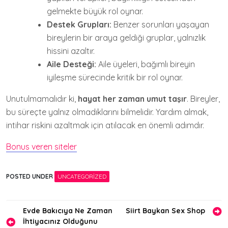
gelmekte büyük rol oynar.
Destek Grupları:
Benzer sorunları yaşayan
bireylerin bir araya geldiği gruplar, yalnızlık
hissini azaltır.
Aile Desteği:
Aile üyeleri, bağımlı bireyin
iyileşme sürecinde kritik bir rol oynar.
Unutulmamalıdır ki,
hayat her zaman umut taşır
. Bireyler,
bu süreçte yalnız olmadıklarını bilmelidir. Yardım almak,
intihar riskini azaltmak için atılacak en önemli adımdır.
Bonus veren siteler
POSTED UNDER
UNCATEGORIZED
Yazı
Evde Bakıcıya Ne Zaman
Siirt Baykan Sex Shop
İhtiyacınız Olduğunu
gezinmesi