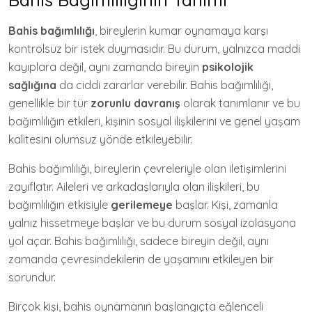
Bahis bağımlılığı
, bireylerin kumar oynamaya karşı
kontrolsüz bir istek duymasıdır. Bu durum, yalnızca maddi
kayıplara değil, aynı zamanda bireyin
psikolojik
sağlığına
da ciddi zararlar verebilir. Bahis bağımlılığı,
genellikle bir tür
zorunlu davranış
olarak tanımlanır ve bu
bağımlılığın etkileri, kişinin sosyal ilişkilerini ve genel yaşam
kalitesini olumsuz yönde etkileyebilir.
Bahis bağımlılığı, bireylerin çevreleriyle olan iletişimlerini
zayıflatır. Aileleri ve arkadaşlarıyla olan ilişkileri, bu
bağımlılığın etkisiyle
gerilemeye
başlar. Kişi, zamanla
yalnız hissetmeye başlar ve bu durum sosyal izolasyona
yol açar. Bahis bağımlılığı, sadece bireyin değil, aynı
zamanda çevresindekilerin de yaşamını etkileyen bir
sorundur.
Birçok kişi, bahis oynamanın başlangıçta eğlenceli