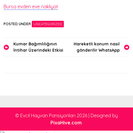
Bursa evden eve nakliyat
POSTED UNDER
UNCATEGORIZED
Yazı
Kumar Bağımlılığının
Hareketli konum nasıl
İntihar Üzerindeki Etkisi
gönderilir WhatsApp
gezinmesi
© Evcil Hayvan Pansiyonları 2026
|
Designed by
PixaHive.com
.