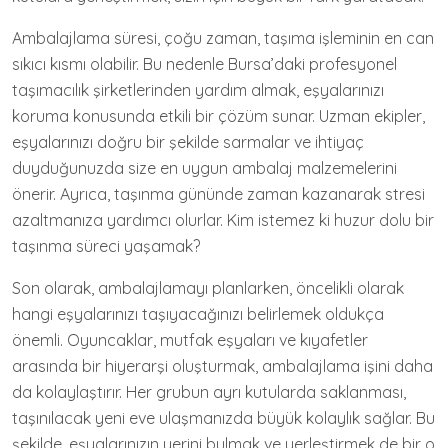
Ambalajlama süresi, çoğu zaman, taşıma işleminin en can
sıkıcı kısmı olabilir. Bu nedenle Bursa’daki profesyonel
taşımacılık şirketlerinden yardım almak, eşyalarınızı
koruma konusunda etkili bir çözüm sunar. Uzman ekipler,
eşyalarınızı doğru bir şekilde sarmalar ve ihtiyaç
duyduğunuzda size en uygun ambalaj malzemelerini
önerir. Ayrıca, taşınma gününde zaman kazanarak stresi
azaltmanıza yardımcı olurlar. Kim istemez ki huzur dolu bir
taşınma süreci yaşamak?
Son olarak, ambalajlamayı planlarken, öncelikli olarak
hangi eşyalarınızı taşıyacağınızı belirlemek oldukça
önemli. Oyuncaklar, mutfak eşyaları ve kıyafetler
arasında bir hiyerarşi oluşturmak, ambalajlama işini daha
da kolaylaştırır. Her grubun ayrı kutularda saklanması,
taşınılacak yeni eve ulaşmanızda büyük kolaylık sağlar. Bu
şekilde, eşyalarınızın yerini bulmak ve yerleştirmek de bir o