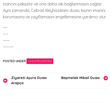
inancını pekiştirir ve ona daha sıkı bağlanmasını sağlar.
Aynı zamanda, Cebrail Aleyhisselam duası, kişinin imanını
korumasına ve zayıflamasını engellemesine yardımcı olur.
—-
—–
——
———-
POSTED UNDER
UNCATEGORIZED
Yazı
Ziyareti Aşura Duası
Başmelek Mikail Duası
Arapça
gezinmesi