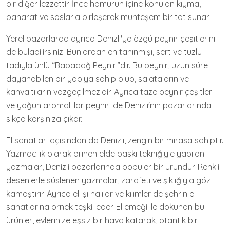
bir diğer lezzettir. İnce hamurun içine konulan kıyma,
baharat ve soslarla birleşerek muhteşem bir tat sunar.
Yerel pazarlarda ayrıca Denizli'ye özgü peynir çeşitlerini
de bulabilirsiniz. Bunlardan en tanınmışı, sert ve tuzlu
tadıyla ünlü “Babadağ Peyniri”dir. Bu peynir, uzun süre
dayanabilen bir yapıya sahip olup, salataların ve
kahvaltıların vazgeçilmezidir. Ayrıca taze peynir çeşitleri
ve yoğun aromalı lor peyniri de Denizli'nin pazarlarında
sıkça karşınıza çıkar.
El sanatları açısından da Denizli, zengin bir mirasa sahiptir.
Yazmacılık olarak bilinen elde baskı tekniğiyle yapılan
yazmalar, Denizli pazarlarında popüler bir üründür. Renkli
desenlerle süslenen yazmalar, zarafeti ve şıklığıyla göz
kamaştırır. Ayrıca el işi halılar ve kilimler de şehrin el
sanatlarına örnek teşkil eder. El emeği ile dokunan bu
ürünler, evlerinize eşsiz bir hava katarak, otantik bir