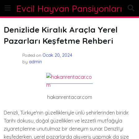
Skip
Evcil Hayvan Pansiyonları
to
content
Denizlide Kiralık Araçla Yerel
Pazarları Keşfetme Rehberi
Posted on
Ocak 20, 2024
by
admin
hakanrentacar.com
Denizli, Türkiye'nin güzellikleriyle ünlü şehirlerinden biridir.
Tarihi dokusu, doğal güzellikleri ve lezzetli mutfağıyla
ziyaretçilerine unutulmaz bir deneyim sunar. Denizli'yi
keşfederken, yerel pazarlarda alışveriş yapmak da size