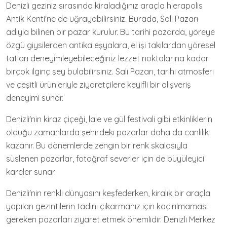
Denizli geziniz sırasında kiraladığınız araçla hierapolis
Antik Kenti'ne de uğrayabilirsiniz. Burada, Salı Pazarı
adıyla bilinen bir pazar kurulur. Bu tarihi pazarda, yöreye
özgü giysilerden antika eşyalara, el işi takılardan yöresel
tatları deneyimleyebileceğiniz lezzet noktalarına kadar
birçok ilginç şey bulabilirsiniz. Salı Pazarı, tarihi atmosferi
ve çeşitli ürünleriyle ziyaretçilere keyifli bir alışveriş
deneyimi sunar.
Denizli'nin kiraz çiçeği, lale ve gül festivali gibi etkinliklerin
olduğu zamanlarda şehirdeki pazarlar daha da canlılık
kazanır. Bu dönemlerde zengin bir renk skalasıyla
süslenen pazarlar, fotoğraf severler için de büyüleyici
kareler sunar.
Denizli'nin renkli dünyasını keşfederken, kiralık bir araçla
yapılan gezintilerin tadını çıkarmanız için kaçırılmaması
gereken pazarları ziyaret etmek önemlidir. Denizli Merkez