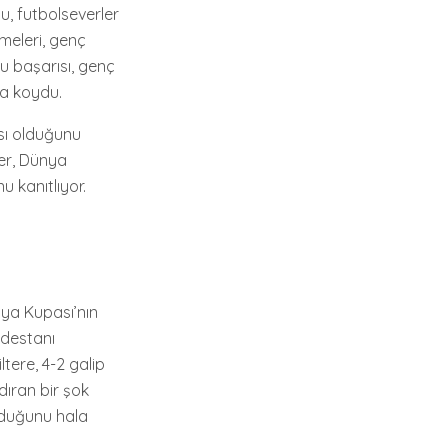
u, futbolseverler
tmeleri, genç
u başarısı, genç
ya koydu.
sı olduğunu
ler, Dünya
 kanıtlıyor.
nya Kupası’nın
 destanı
tere, 4-2 galip
dıran bir şok
olduğunu hala