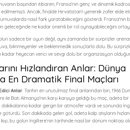
urnuvanın başından itibaren, Fransa’nın genç ve dinamik kadros
edilmemişti. Ancak, finalde Hırvatistan'ı yenerek zafer elde e
urnuvalarda nasıl fark yaratabileceğini gösterdi. Fransa'nın b
un geleceğinde ne kadar önemli bir rol oynayabileceğini orta
lun sadece bir oyun değil, aynı zamanda bir sürprizler arena
nuva, bilinmeyenler ve beklenmedik sonuçlarla dolu. Bu sürpriz
 kadar heyecan verici ve sevgi dolu bir organizasyon olduğunu
larını Hızlandıran Anlar: Dünya
a En Dramatik Final Maçları
Edici Anlar
. Tarihin en unutulmaz final anlarından biri, 1966 Dü
tere ile Batı Almanya’nın karşı karşıya geldiği bu maç, adeta bir
 dakikalarına kadar gergin bir atmosfer vardı ve sonunda İngil
 götürdü. Son dakikada gelen gol, adeta kalp atışlarını hızlan
ok kişi, bu golün İngiltere’nin tarihinde nasıl bir dönüm noktası 