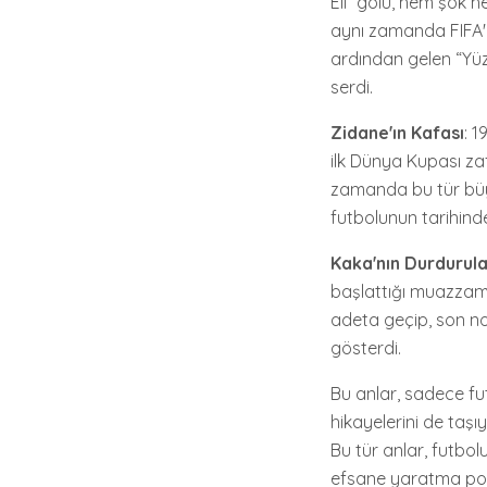
Eli” golü, hem şok 
aynı zamanda FIFA'n
ardından gelen “Yüz
serdi.
Zidane'ın Kafası
: 1
ilk Dünya Kupası zaf
zamanda bu tür büy
futbolunun tarihind
Kaka'nın Durdurul
başlattığı muazzam 
adeta geçip, son no
gösterdi.
Bu anlar, sadece f
hikayelerini de taşı
Bu tür anlar, futbo
efsane yaratma pota