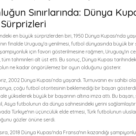
uğun Sınırlarında: Dünya Kupa
Sürprizleri
ndeki en büyük sürprizlerden biri, 1950 Dünya Kupası'nda yaş
'nın finalde Uruguay'a yenilmesi, futbol dünyasında büyük bir ş
ın şampiyonluk için favori gösterilmesine rağmen, Uruguay'ın ce
 tüm tahminleri alt üst etti. Bu sonuç, Dünya Kupası tarihind
tbolun ne kadar öngörülemez bir oyun olduğunu gösterir.
priz, 2002 Dünya Kupası’nda yaşandı. Turnuvanın ev sahibi ol
nya, çoğu futbol otoritesinin beklemediği bir başarı gösterdi
nale yükselerek büyük bir başarının altına imza attı. Bu başarı
il, Asya futbolunun da dünya sahnesindeki yerini sağlamlaştırd
da Türkiye'nin üçüncülük elde etmesi, Türk futbolunun ulusl
uğunu gözler önüne serdi.
ı sıra, 2018 Dünya Kupası'nda Fransa'nın kazandığı şampiyonl