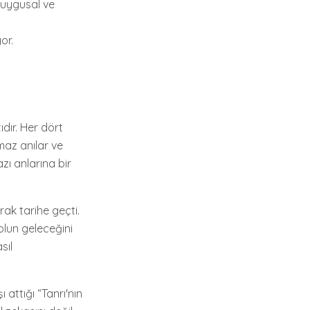
duygusal ve
i
or.
dır. Her dört
maz anılar ve
zı anlarına bir
rak tarihe geçti.
olun geleceğini
sıl
 attığı “Tanrı'nın