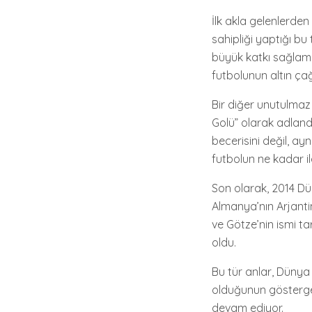
İlk akla gelenlerden
sahipliği yaptığı b
büyük katkı sağlamış
futbolunun altın çağı
Bir diğer unutulmaz
Golü” olarak adlandır
becerisini değil, a
futbolun ne kadar il
Son olarak, 2014 D
Almanya’nın Arjanti
ve Götze’nin ismi tar
oldu.
Bu tür anlar, Dünya
olduğunun gösterge
devam ediyor.