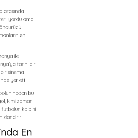
nsa arasında
steriliyordu ama
 döndürücü
manların en
manya ile
nya’ya tarihi bir
 bir sinema
inde yer etti.
utbolun neden bu
gol, kimi zaman
 futbolun kalbini
ızlandırır.
ı’nda En