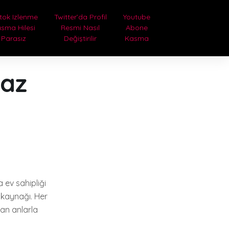
tok Izlenme
Twitter’da Profil
Youtube
sma Hilesi
Resmi Nasıl
Abone
Parasız
Değiştirilir
Kasma
maz
 ev sahipliği
n kaynağı. Her
kan anlarla