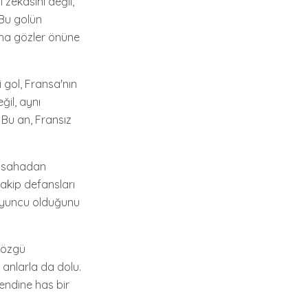
zekasını değil,
 Bu golün
aha gözler önüne
i gol, Fransa'nın
ğil, aynı
Bu an, Fransız
a sahadan
akip defansları
 oyuncu olduğunu
 özgü
 anlarla da dolu.
endine has bir