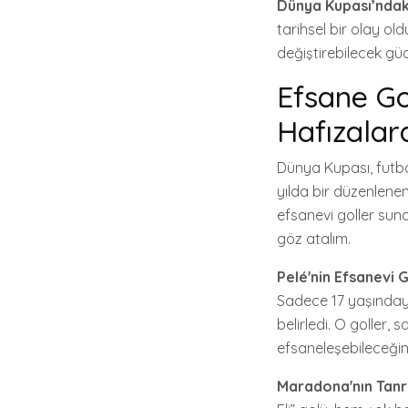
Dünya Kupası’ndaki
tarihsel bir olay ol
değiştirebilecek gü
Efsane Go
Hafızalar
Dünya Kupası, futbo
yılda bir düzenlene
efsanevi goller suna
göz atalım.
Pelé'nin Efsanevi G
Sadece 17 yaşındayk
belirledi. O goller,
efsaneleşebileceğin
Maradona'nın Tanrı'