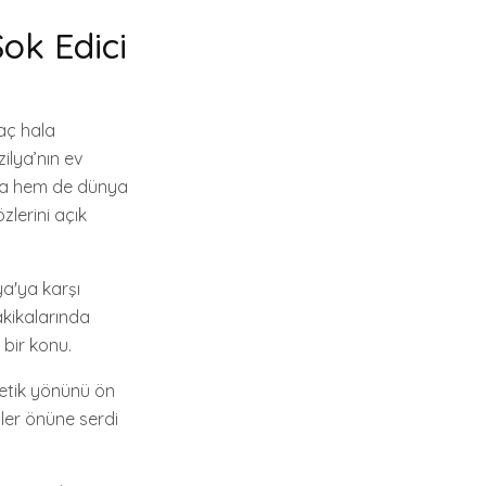
ok Edici
aç hala
zilya’nın ev
lya hem de dünya
zlerini açık
ya'ya karşı
akikalarında
 bir konu.
tetik yönünü ön
ler önüne serdi