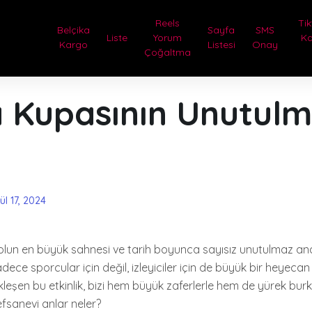
Reels
Tik
Belçika
Sayfa
SMS
Liste
Yorum
Ka
Kargo
Listesi
Onay
Çoğaltma
 Kupasının Unutul
ül 17, 2024
lun en büyük sahnesi ve tarih boyunca sayısız unutulmaz ana
dece sporcular için değil, izleyiciler için de büyük bir heyeca
kleşen bu etkinlik, bizi hem büyük zaferlerle hem de yürek bur
efsanevi anlar neler?