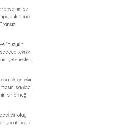
 Fransa'nın ev
şampiyonluğuna
 Fransız
e “Yüzyılın
, sadece teknik
ın yetenekleri,
tmamak gerekir.
lmasını sağladı
nin bir örneği
obal bir olay
nlar yaratmaya