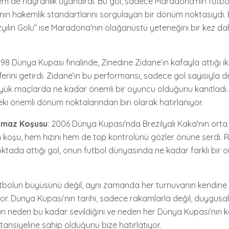
hem de hayranlık uyandırdı. Bu gol, sadece Maradona'nın futbol 
ın hakemlik standartlarını sorgulayan bir dönüm noktasıydı.
yılın Golu” ise Maradona'nın olağanüstü yeteneğini bir kez d
998 Dünya Kupası finalinde, Zinedine Zidane’ın kafayla attığı ik
erini getirdi. Zidane’ın bu performansı, sadece gol sayısıyla de
ük maçlarda ne kadar önemli bir oyuncu olduğunu kanıtladı. 
eki önemli dönüm noktalarından biri olarak hatırlanıyor.
amaz Koşusu
: 2006 Dünya Kupası'nda Brezilyalı Kaka'nın ort
koşu, hem hızını hem de top kontrolünü gözler önüne serdi. R
ktada attığı gol, onun futbol dünyasında ne kadar farklı bir
utbolun büyüsünü değil, aynı zamanda her turnuvanın kendine
yor. Dünya Kupası’nın tarihi, sadece rakamlarla değil, duygusal
lun neden bu kadar sevildiğini ve neden her Dünya Kupası’nın k
nsiyeline sahip olduğunu bize hatırlatıyor.