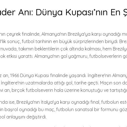
ader Anı: Dünya Kupası’nın En Ş
ın çeyrek finalinde, Almanya'nın Brezilya'ya karşı oynadığı m
'lik sonuç, futbol tarihinin en büyük sürprizlerinden biriydi. Bre
rnuvada, takımın beklentilerin çok altında kalması, hem Brezi
k etkisi yarattı. Almanya'nın gol yağmuru, futbolseverlerin gö
 an, 1966 Dünya Kupası finalinde yaşandı. İngiltere'nin Alman
ngiltere'nin uzatmalarda attığı gol, tarihe geçti. Maçın son d
 an, birçok futbolseverin hala üzerine konuştuğu ve tartıştığı
a ise, Brezilya'nın İtalya'ya karşı oynadığı final, futbolun es
'nin başrol oynadığı bu maç, futbolun sanatsal bir formunu göz
bol anlayışını değiştirdi.