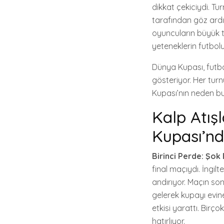
dikkat çekiciydi. T
tarafından göz ardı 
oyuncuların büyük t
yeteneklerin futbol
Dünya Kupası, futbo
gösteriyor. Her tur
Kupası’nın neden bu
Kalp Atış
Kupası’nd
Birinci Perde: Şok 
final maçıydı. İngil
andırıyor. Maçın son
gelerek kupayı evine
etkisi yarattı. Birç
hatırlıyor.