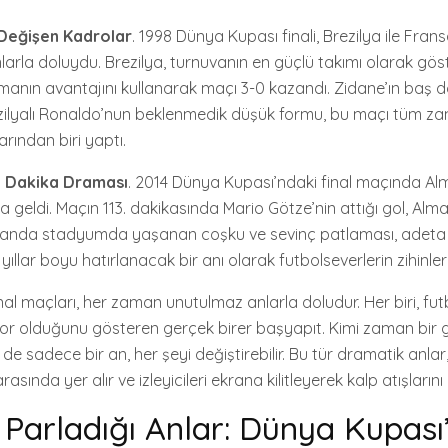
a Değişen Kadrolar
. 1998 Dünya Kupası finali, Brezilya ile Fra
nlarla doluydu. Brezilya, turnuvanın en güçlü takımı olarak gö
lmanın avantajını kullanarak maçı 3-0 kazandı. Zidane’ın baş
zilyalı Ronaldo’nun beklenmedik düşük formu, bu maçı tüm za
rından biri yaptı.
n Dakika Draması
. 2014 Dünya Kupası’ndaki final maçında Al
ya geldi. Maçın 113. dakikasında Mario Götze’nin attığı gol, Alma
O anda stadyumda yaşanan coşku ve sevinç patlaması, adeta
 yıllar boyu hatırlanacak bir anı olarak futbolseverlerin zihinler
nal maçları, her zaman unutulmaz anlarla doludur. Her biri, f
por olduğunu gösteren gerçek birer başyapıt. Kimi zaman bir 
de sadece bir an, her şeyi değiştirebilir. Bu tür dramatik anlar,
asında yer alır ve izleyicileri ekrana kilitleyerek kalp atışlarını h
ın Parladığı Anlar: Dünya Kupas