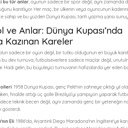
 bu tür anlar
, oyunun sadece bir spor değil, aynı zamanda 
duğunu kanıtlıyor. Her maç, bir ülkenin veya oyuncunun kaderin
ce sahip ve bu yüzden Dünya Kupası, tarih yazma şansı sunuy
l ve Anlar: Dünya Kupası’nda
a Kazınan Kareler
lun sadece bir oyun değil, bir tutku olduğunun en büyük kanıtı
n bu dev turnuva, futbolseverlere sadece maçlar değil, unutul
r. Hadi gelin, bu büyüleyici turnuvanın hafızalarda yer eden ba
olleri
: 1958 Dünya Kupası, genç Pelé'nin sahneye çıktığı yıl ola
en, finalde attığı üç golle Brezilya’yı şampiyon yaparak futb
 sadece teknik beceri değil, aynı zamanda genç bir yeteneğin na
i gösterdi.
nın Eli
: 1986'da, Arjantinli Diego Maradona'nın İngiltere'ye karşı