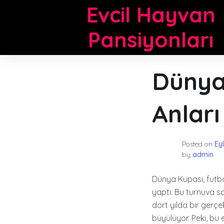
Skip
Evcil Hayvan
to
content
Pansiyonları
Dünya
Anları
Posted on
Eyl
by
admin
Dünya Kupası, futbo
yaptı. Bu turnuva sa
dört yılda bir gerçe
büyülüyor. Peki, bu 