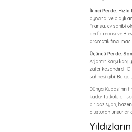
İkinci Perde: Hızl
oynandı ve olaylı a
Fransa, ev sahibi o
performansı ve Bre
dramatik final maçla
Üçüncü Perde: So
Arjantin karşı karşı
zafer kazandırdı. 
sahnesi gibi. Bu gol,
Dünya Kupası’nın fi
kadar tutkulu bir s
bir pozisyon, bazen 
oluşturan unsurlar ar
Yıldızlar