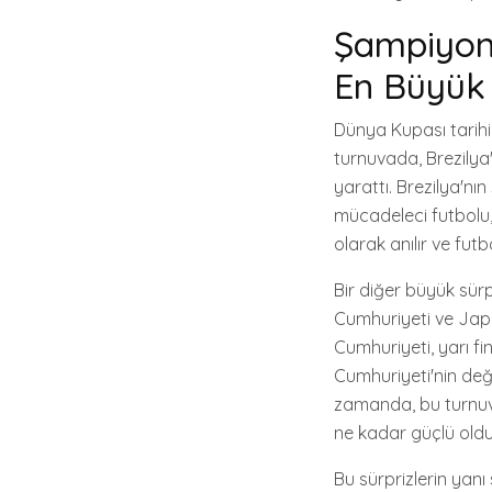
Şampiyonl
En Büyük 
Dünya Kupası tarihi
turnuvada, Brezilya
yarattı. Brezilya'n
mücadeleci futbolu,
olarak anılır ve fu
Bir diğer büyük sür
Cumhuriyeti ve Japo
Cumhuriyeti, yarı fi
Cumhuriyeti'nin değ
zamanda, bu turnuva
ne kadar güçlü old
Bu sürprizlerin yan