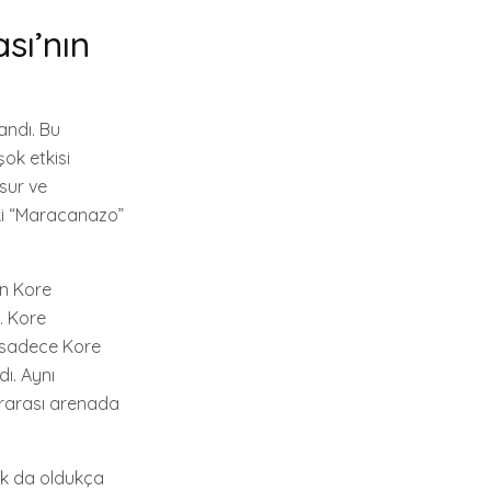
sı’nın
andı. Bu
ok etkisi
sur ve
eki “Maracanazo”
an Kore
. Kore
, sadece Kore
ı. Aynı
ararası arenada
uk da oldukça