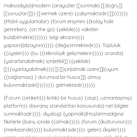
maksadıyla}|modern {arayüzler [[sunmak} [[doğru]]
[[sonuçları]]}} [[vermek üzere} {çalışmaktadır}]]}}}}}}}.
{Mobil uygulamalar} {forum erişimini {{kolay hale
getirirken}, {on the go} {şekilde}}} vakitleri
bulabilmekte}}}}}}}. bilgi aktarımı}}}
yapısını}|dizaynını}}}}} {değiştirmektedir}}}. Topluluk
{{üyeleri}}} {bu {{teknolojik gelişmelerin}}}}} oranda}
{yararlanabilmek} için|etkili]] {{şekilde}
[[{{uyarlayabilmek}}}}]] [[için|olmak üzere]]|{uyum
{{sağlaması} } durumsal bir husus]]} olmuş
bulunmaktadır|}}}}}}}} gelmektedir}}}}}}.
{Forum {{etiketi}}} kritik} bir husus} {olup}, uzmanlaşmış}
platform}} davranış standartları konusunda} net bilgiler
sunmaktadır}}}}. diyalog} {yapmak}|Hoşlanmadığınız
fikirlerle {barış içinde {{olmak}}}}} {forum {{kültürünün}}}
{merkezinde}}}}} bulunmaktadır}}}}. gelen} {kişiler}}}}