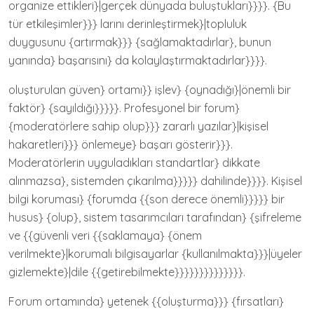
organize ettikleri}|gerçek dünyada buluştukları}}}}. {Bu
tür etkileşimler}}} larını derinleştirmek}|topluluk
duygusunu {artırmak}}} {sağlamaktadırlar}, bunun
yanında} başarısını} da kolaylaştırmaktadırlar}}}}.
oluşturulan güven} ortamı}} işlev} {oynadığı}|önemli bir
faktör} {sayıldığı}}}}}. Profesyonel bir forum}
{moderatörlere sahip olup}}} zararlı yazılar}|kişisel
hakaretleri}}} önlemeye} başarı gösterir}}}.
Moderatörlerin uyguladıkları standartlar} dikkate
alınmazsa}, sistemden çıkarılma}}}}} dahilinde}}}}. Kişisel
bilgi koruması} {forumda {{son derece önemli}}}}} bir
husus} {olup}, sistem tasarımcıları tarafından} {şifreleme
ve {{güvenli veri {{saklamaya} {önem
verilmekte}|korumalı bilgisayarlar {kullanılmakta}}}|üyeler
gizlemekte}|dile {{getirebilmekte}}}}}}}}}}}}}}.
Forum ortamında} yetenek {{oluşturma}}} {fırsatları}