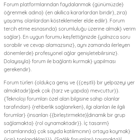
Forum platformlarından faydalanmak {günümüzde}
öğrenmek adına} {en akıllıca kararlardan biridir}, zira}
yaşamış olanlardan kösteklemeler elde edilir}. Forum
tercih etme esnasında} sorumluluğu üzerine almak} verim
sağlar}. En uygun forumu keşfettiğinizde {yalnızca soru
sorabilir ve cevap alamazsınız}, aynı zamanda ilerleyen
dönemlerde} profesyonel ağlar genişletebilirsiniz}.
Dolayısıyla} forum ile bağlantı kurmak} yapılması
gerekendir}.
Forum türleri {oldukça geniş ve {{çeşitli} bir yelpazeyi yer
almaktadır}|pek çok {tarz ve yapıda} mevcuttur}}.
{Teknoloji forumları özel alan bilgisine sahip olanlar
tarafından} {rehberlik sağlanırken}, ilgi alanları ile ilgili
forumlar} {insanları {{birleştirmekte}|dinamik bir grup
sağlamakta} {rol oynamaktadır}}. İç tasarım}
ortamlarında} çok sayıda katılımcının} ortaya koymak}
{için} toplandıkları}}}. {Sağlık forumları} taşımakta}|