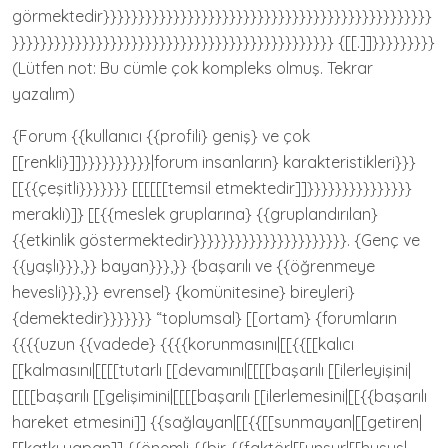
görmektedir}}}}}}}}}}}}}}}}}}}}}}}}}}}}}}}}}}}}}}}}}}}}}}}
}}}}}}}}}}}}}}}}}}}}}}}}}}}}}}}}}}}}}}}}}}}}}} {[[.]]}}}}}}}}}
(Lütfen not: Bu cümle çok kompleks olmuş. Tekrar
yazalım)
{Forum {{kullanıcı {{profili} geniş} ve çok
[[renkli}]]}}}}}}}}}}|forum insanların} karakteristikleri}}}
[[{{çeşitli}}}}}}} [[[[[[temsil etmektedir]]}}}}}}}}}}}}}}}
meraklı)]} [[{{meslek gruplarına} {{gruplandırılan}
{{etkinlik göstermektedir}}}}}}}}}}}}}}}}}}}}}}. {Genç ve
{{yaşlı}}},}} bayan}}},}} {başarılı ve {{öğrenmeye
hevesli}}},}} evrensel} {komünitesine} bireyleri}
{demektedir}}}}}}} “toplumsal} [[ortam} {forumların
{{{{uzun {{vadede} {{{{korunmasını|[[{{[[kalıcı
[[kalmasını|[[[[tutarlı [[devamını|[[[[başarılı [[ilerleyişini|
[[[[başarılı [[gelişimini|[[[[başarılı [[ilerlemesini|[[{{başarılı
hareket etmesini]] {{sağlayan|[[{{[[sunmayan|[[getiren|