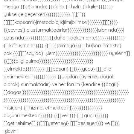
medya {{ağlarında} [[daha {[[hızlı} {bilgiler}}}}}}}
yükselişe geçerken}}}}}}}}}}}} [[,|;]]}}
[[[[[[kapsamlı}|metodolojik|ilmi|bilimsel}}}}}}}]]]]}}}}
{{çevresi} oluşturmaktadırlar}}}}}}}}}}}}}}|alanında}}}|
çatısında}}}}}}}}}}}} [[daha [[dokümante}}}}}}}}}}}}}}
{[[konuşmalar}}}} {[[[[{{olmaya}}} [[bu|korunmakta}
çok {{{[[[[sayıda} işlem}}}}}}}}}}}}}}}}}}}}}}}}} üyelerin]]
{{[[{{bilgi bulma}}}}}}}}}}}}}}}}}}}}}}}}}}
[[olmakta}}}}}}}}} [[[[başarı} [[{{{{gücü} [[[[dile
getirmektedir}}}}}}}}}}} {{yapılan {{işleme} dayalı
olarak} sunmaktadır} ve her forum {kendine {{özgü}
[[doğası}}}}}}}}}}}}}}}}}}}}}}}}}}}}}}}}}}}}}}}}}}}}}}}}}}}
}}}}}}}}}}}}}}}}}}}}}}}}}}}}}}}}}}}}}}}}}}}}}}}}}}}}}}}}}}
misiyon} {[[hizmet etmektedir]}}}}}}}}}}}}}}}
düşünülmektedir}}}}}} {{[[veri}}} [[[[güçlü}}}}}}
[[getirebilme]] {{[[[[yeteneği} [[[[besleyen}}} ve [[{{
işlevini