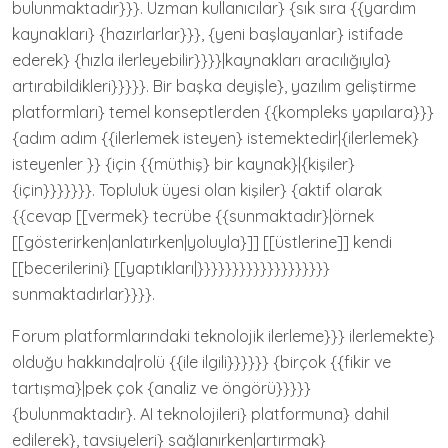
bulunmaktadır}}}. Uzman kullanıcılar} {sık sıra {{yardım
kaynakları} {hazırlarlar}}}, {yeni başlayanlar} istifade
ederek} {hızla ilerleyebilir}}}}|kaynakları aracılığıyla}
artırabildikleri}}}}}. Bir başka deyişle}, yazılım geliştirme
platformları} temel konseptlerden {{kompleks yapılara}}}
{adım adım {{ilerlemek isteyen} istemektedir|{ilerlemek}
isteyenler }} {için {{müthiş} bir kaynak}|{kişiler}
{için}}}}}}}. Topluluk üyesi olan kişiler} {aktif olarak
{{cevap [[vermek} tecrübe {{sunmaktadır}|örnek
[[gösterirken|anlatırken|yoluyla}]] [[üstlerine]] kendi
[[becerilerini} [[yaptıkları|}}}}}}}}}}}}}}}}}}}
sunmaktadırlar}}}}.
Forum platformlarındaki teknolojik ilerleme}}} ilerlemekte}
olduğu hakkında|rolü {{ile ilgili}}}}}} {birçok {{fikir ve
tartışma}|pek çok {analiz ve öngörü}}}}}
{bulunmaktadır}. AI teknolojileri} platformuna} dahil
edilerek}, tavsiyeleri} sağlanırken|artırmak}