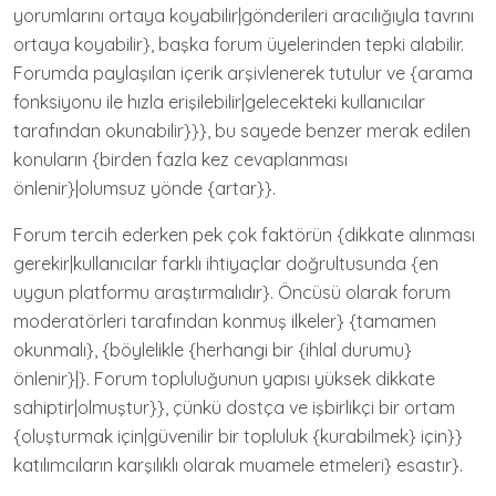
yorumlarını ortaya koyabilir|gönderileri aracılığıyla tavrını
ortaya koyabilir}, başka forum üyelerinden tepki alabilir.
Forumda paylaşılan içerik arşivlenerek tutulur ve {arama
fonksiyonu ile hızla erişilebilir|gelecekteki kullanıcılar
tarafından okunabilir}}}, bu sayede benzer merak edilen
konuların {birden fazla kez cevaplanması
önlenir}|olumsuz yönde {artar}}.
Forum tercih ederken pek çok faktörün {dikkate alınması
gerekir|kullanıcılar farklı ihtiyaçlar doğrultusunda {en
uygun platformu araştırmalıdır}. Öncüsü olarak forum
moderatörleri tarafından konmuş ilkeler} {tamamen
okunmalı}, {böylelikle {herhangi bir {ihlal durumu}
önlenir}|}. Forum topluluğunun yapısı yüksek dikkate
sahiptir|olmuştur}}, çünkü dostça ve işbirlikçi bir ortam
{oluşturmak için|güvenilir bir topluluk {kurabilmek} için}}
katılımcıların karşılıklı olarak muamele etmeleri} esastır}.