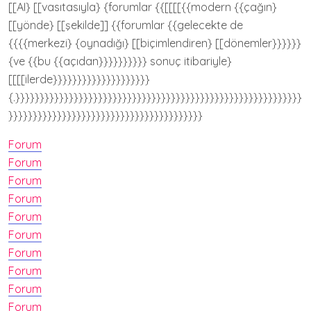
[[AI} [[vasıtasıyla} {forumlar {{[[[[{{modern {{çağın}
[[yönde} [[şekilde]] {{forumlar {{gelecekte de
{{{{merkezi} {oynadığı} [[biçimlendiren} [[dönemler}}}}}}
{ve {{bu {{açıdan}}}}}}}}}} sonuç itibariyle}
[[[[ilerde}}}}}}}}}}}}}}}}}}}}
{.}}}}}}}}}}}}}}}}}}}}}}}}}}}}}}}}}}}}}}}}}}}}}}}}}}}}}}}}}}}
}}}}}}}}}}}}}}}}}}}}}}}}}}}}}}}}}}}}}}}}
Forum
Forum
Forum
Forum
Forum
Forum
Forum
Forum
Forum
Forum