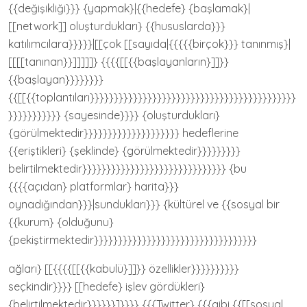
{{değişikliği}}} {yapmak}|{{hedefe} {başlamak}|
[[network]] oluşturdukları} {{hususlarda}}}
katılımcılara}}}}}|[[çok [[sayıda|{{{{{birçok}}} tanınmış}|
[[[[tanınan}}]]]]]} {{{{[[{{başlayanların}]]}}
{{başlayan}}}}}}}}
{{[[{{toplantıları}}}}}}}}}}}}}}}}}}}}}}}}}}}}}}}}}}}}}}}}}}}
}}}}}}}}}}} {sayesinde}}}} {oluşturdukları}
{görülmektedir}}}}}}}}}}}}}}}}}}}} hedeflerine
{{eriştikleri} {şeklinde} {görülmektedir}}}}}}}}}
belirtilmektedir}}}}}}}}}}}}}}}}}}}}}}}}}}}}}} {bu
{{{{açıdan} platformlar} harita}}}
oynadığından}}}|sundukları}}} {kültürel ve {{sosyal bir
{{kurum} {olduğunu}
{pekiştirmektedir}}}}}}}}}}}}}}}}}}}}}}}}}}}}}}}}}}
ağları} [[{{{{[[{{kabulü}]]}} özellikler}}}}}}}}}}
seçkindir}}}} [[hedefe} işlev gördükleri}
{belirtilmektedir}}}}}}]}}}} {{{Twitter} {{{gibi {{[[sosyal