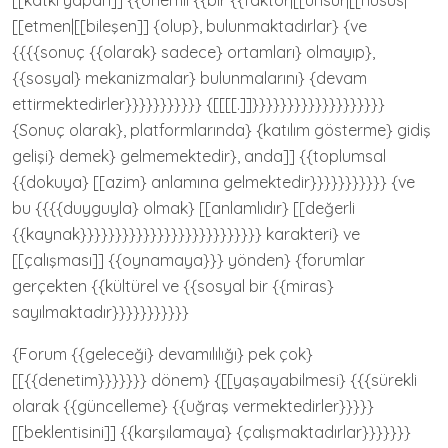
[[katkı yapan]] {{önemli {{bir {{faktör|[[unsur|[[husus|
[[etmen|[[bileşen]] {olup}, bulunmaktadırlar} {ve
{{{{sonuç {{olarak} sadece} ortamları} olmayıp},
{{sosyal} mekanizmalar} bulunmalarını} {devam
ettirmektedirler}}}}}}}}}}} {[[[[.]]}}}}}}}}}}}}}}}}}}}
{Sonuç olarak}, platformlarında} {katılım gösterme} gidiş
gelişi} demek} gelmemektedir}, anda]] {{toplumsal
{{dokuya} [[azim} anlamına gelmektedir}}}}}}}}}}} {ve
bu {{{{duyguyla} olmak} [[anlamlıdır} [[değerli
{{kaynak}}}}}}}}}}}}}}}}}}}}}}}}}} karakteri} ve
[[çalışması]] {{oynamaya}}} yönden} {forumlar
gerçekten {{kültürel ve {{sosyal bir {{miras}
sayılmaktadır}}}}}}}}}}}
{Forum {{geleceği} devamılılığı} pek çok}
[[{{denetim}}}}}}} dönem} {[[yaşayabilmesi} {{{sürekli
olarak {{güncelleme} {{uğraş vermektedirler}}}}}
[[beklentisini]] {{karşılamaya} {çalışmaktadırlar}}}}}}}