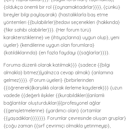
{oldukça önemli bir rol {{oynamaktadırlar}}}}, {çünkü}
bireyler bilgi paylaşarak} {hastalıklarla baş etme
yöntemleri {{bulabilirler}|tedavi seçenekleri {hakkında}
{fikir sahibi olabilirler}}}. {Her forum türü}
karakteristiklerine} ve {ihtiyaçlarına} uygun olup}, yeni
üyeler} {kendilerine uygun olan forumlara}
{katıldıklarında} {en fazla faydayı {{sağlarlar}}}}.
Foruma düzenli olarak katılmak}}} {sadece {{bilgi
almakla} bitmez}|yalnızca cevap almak} {anlamına
gelmez}}}}. {Forum üyeleri} {birbirlerinden
{{öğrenerek}|karşılıklı olarak ilerleme kayderek}}} {uzun
vadede {{değerli ilişkiler {{kurabildikleri}|anlamlı
bağlantılar oluşturdukları}|{profesyonel ağlar
{{genişletmelerine} {yardımcı olan} {ortamlar
{{yaşadıkları}}}}}}}. Forumlar çevresinde oluşan gruplar}
{çoğu zaman {{sırf çevrimiçi olmakla yetinmeyip},