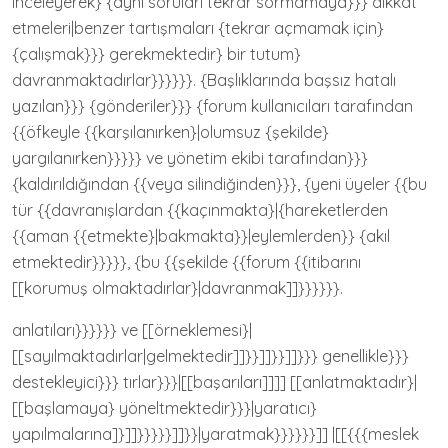
inceleyerek} {aynı soruları tekrar sormamaya}}} dikkat
etmeleri|benzer tartışmaları {tekrar açmamak için}
{çalışmak}}} gerekmektedir} bir tutum}
davranmaktadırlar}}}}}}. {Başlıklarında başsız hatalı
yazılan}}} {gönderiler}}} {forum kullanıcıları tarafından
{{öfkeyle {{karşılanırken}|olumsuz {şekilde}
yargılanırken}}}}} ve yönetim ekibi tarafından}}}
{kaldırıldığından {{veya silindiğinden}}}, {yeni üyeler {{bu
tür {{davranışlardan {{kaçınmakta}|{hareketlerden
{{aman {{etmekte}|bakmakta}}|eylemlerden}} {akıl
etmektedir}}}}}, {bu {{şekilde {{forum {{itibarını
[[korumuş olmaktadırlar}|davranmak]]}}}}}}.
anlatıları}}}}}} ve [[örneklemesi}|
[[sayılmaktadırlar|gelmektedir]]}}]]}}]]}}} genellikle}}}
destekleyici}}} tırlar}}}|[[başarıları]]]] [[anlatmaktadır}|
[[başlamaya} yöneltmektedir}}}|yaratıcı}
yapılmalarına]}]]}}}}}]]}}|yaratmak}}}}}}]] |[[{{{meslek