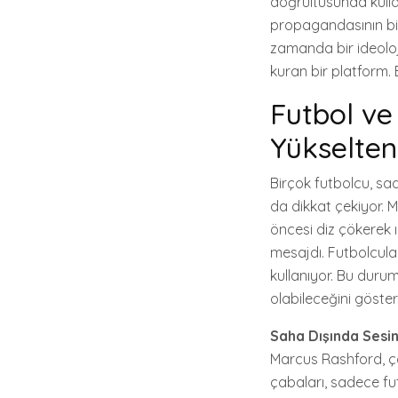
doğrultusunda kullana
propagandasının bir 
zamanda bir ideoloji
kuran bir platform. 
Futbol ve
Yükselten
Birçok futbolcu, sa
da dikkat çekiyor. 
öncesi diz çökerek ı
mesajdı. Futbolcula
kullanıyor. Bu duru
olabileceğini göster
Saha Dışında Sesi
Marcus Rashford, ço
çabaları, sadece fu