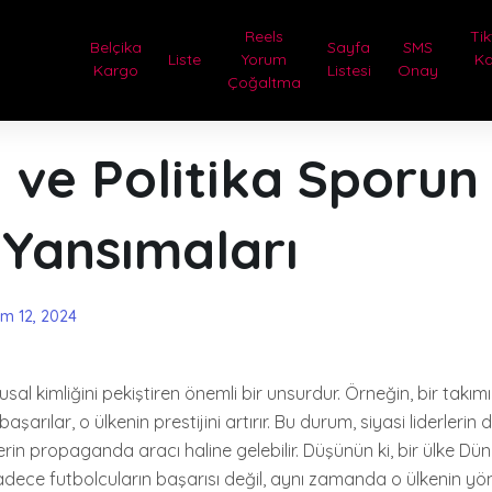
Reels
Tik
Belçika
Sayfa
SMS
Liste
Yorum
Ka
Kargo
Listesi
Onay
Çoğaltma
 ve Politika Sporun
 Yansımaları
im 12, 2024
lusal kimliğini pekiştiren önemli bir unsurdur. Örneğin, bir takım
arılar, o ülkenin prestijini artırır. Bu durum, siyasi liderlerin d
rin propaganda aracı haline gelebilir. Düşünün ki, bir ülke Dü
dece futbolcuların başarısı değil, aynı zamanda o ülkenin yön