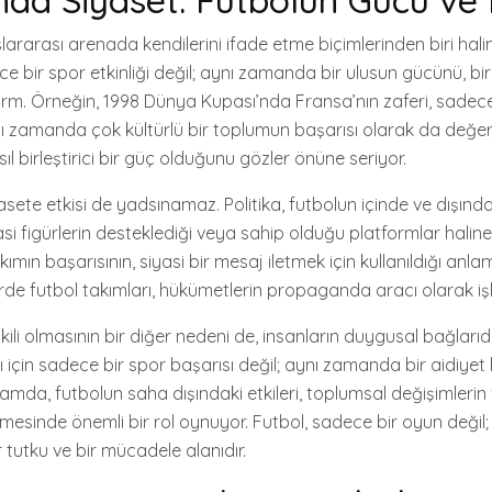
nda Siyaset: Futbolun Gücü ve E
slararası arenada kendilerini ifade etme biçimlerinden biri halin
 bir spor etkinliği değil; aynı zamanda bir ulusun gücünü, birliğ
tform. Örneğin, 1998 Dünya Kupası’nda Fransa’nın zaferi, sadec
ı zamanda çok kültürlü bir toplumun başarısı olarak da değerle
ıl birleştirici bir güç olduğunu gözler önüne seriyor.
asete etkisi de yadsınamaz. Politika, futbolun içinde ve dışında 
yasi figürlerin desteklediği veya sahip olduğu platformlar haline 
ımın başarısının, siyasi bir mesaj iletmek için kullanıldığı anlam
rde futbol takımları, hükümetlerin propaganda aracı olarak işl
kili olmasının bir diğer nedeni de, insanların duygusal bağlarıdır
ı için sadece bir spor başarısı değil; aynı zamanda bir aidiyet hi
amda, futbolun saha dışındaki etkileri, toplumsal değişimlerin 
enmesinde önemli bir rol oynuyor. Futbol, sadece bir oyun deği
r tutku ve bir mücadele alanıdır.