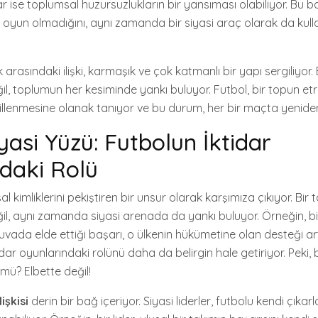
ar ise toplumsal huzursuzlukların bir yansıması olabiliyor. Bu 
 oyun olmadığını, aynı zamanda bir siyasi araç olarak da kullan
ik arasındaki ilişki, karmaşık ve çok katmanlı bir yapı sergiliyor.
, toplumun her kesiminde yankı buluyor. Futbol, bir topun e
ekillenmesine olanak tanıyor ve bu durum, her bir maçta yenide
yasi Yüzü: Futbolun İktidar
daki Rolü
sal kimliklerini pekiştiren bir unsur olarak karşımıza çıkıyor. Bir t
, aynı zamanda siyasi arenada da yankı buluyor. Örneğin, bi
nuvada elde ettiği başarı, o ülkenin hükümetine olan desteği artı
dar oyunlarındaki rolünü daha da belirgin hale getiriyor. Peki
mü? Elbette değil!
işkisi
derin bir bağ içeriyor. Siyasi liderler, futbolu kendi çıkarl