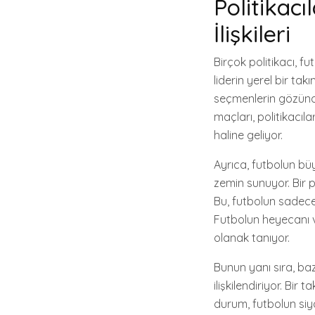
Politikacı
İlişkileri
Birçok politikacı, fu
liderin yerel bir ta
seçmenlerin gözünde
maçları, politikacıla
haline geliyor.
Ayrıca, futbolun büy
zemin sunuyor. Bir p
Bu, futbolun sadece
Futbolun heyecanı ve 
olanak tanıyor.
Bunun yanı sıra, bazı
ilişkilendiriyor. Bir
durum, futbolun siya