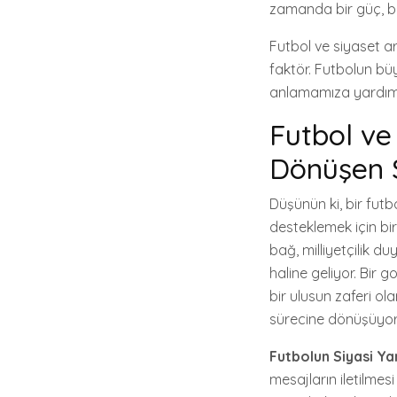
zamanda bir güç, bir
Futbol ve siyaset ara
faktör. Futbolun büyü
anlamamıza yardımc
Futbol ve 
Dönüşen S
Düşünün ki, bir futb
desteklemek için bir
bağ, milliyetçilik du
haline geliyor. Bir 
bir ulusun zaferi ol
sürecine dönüşüyor
Futbolun Siyasi Ya
mesajların iletilmesi