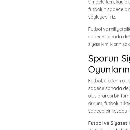
simgelerken, kayıpl
futbolun sadece bir
söyleyebiliriz.
Futbol ve milliyetçil
sadece sahada değil
siyasi kimliklerin ş
Sporun Si
Oyunların
Futbol, ülkelerin ulu
sadece sahada değil
uluslararası bir tur
durum, futbolun ikti
sadece bir tesadüf 
Futbol ve Siyaset İl