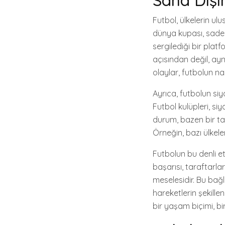
Saha Dışı
Futbol, ülkelerin ulu
dünya kupası, sadece
sergilediği bir pla
açısından değil, ayn
olaylar, futbolun nas
Ayrıca, futbolun siy
Futbol kulüpleri, si
durum, bazen bir tak
Örneğin, bazı ülkele
Futbolun bu denli et
başarısı, taraftarlar
meselesidir. Bu bağl
hareketlerin şekill
bir yaşam biçimi, bi