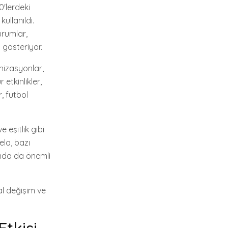
0'lerdeki
ullanıldı.
urumlar,
gösteriyor.
nizasyonlar,
 etkinlikler,
, futbol
 eşitlik gibi
ela, bazı
ında da önemli
al değişim ve