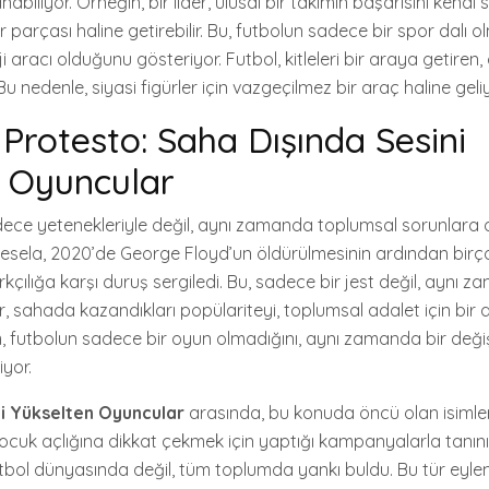
biliyor. Örneğin, bir lider, ulusal bir takımın başarısını kendi s
parçası haline getirebilir. Bu, futbolun sadece bir spor dalı ol
 aracı olduğunu gösteriyor. Futbol, kitleleri bir araya getiren
Bu nedenle, siyasi figürler için vazgeçilmez bir araç haline geliy
 Protesto: Saha Dışında Sesini
 Oyuncular
dece yetenekleriyle değil, aynı zamanda toplumsal sorunlara du
Mesela, 2020’de George Floyd’un öldürülmesinin ardından bir
rkçılığa karşı duruş sergiledi. Bu, sadece bir jest değil, aynı 
r, sahada kazandıkları popülariteyi, toplumsal adalet için bir 
m, futbolun sadece bir oyun olmadığını, aynı zamanda bir deği
iyor.
ni Yükselten Oyuncular
arasında, bu konuda öncü olan isimler
cuk açlığına dikkat çekmek için yaptığı kampanyalarla tanın
tbol dünyasında değil, tüm toplumda yankı buldu. Bu tür eyle