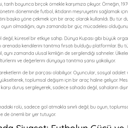
si, tarih boyunca birçok örnekle karşımıza çıkıyor. Örneğin, 197
yönetim döneminde futbol, iktidarın meşruiyetini sağlamak için k
tini başka yöne çekmek için bir araç olarak kullanıldı. Bu tür d
r oyun olmadığını, aynı zamanda bir güç mücadelesi olduğunu 
l değil, küresel bir etkiye sahip. Dünya Kupası gibi büyük orga
ı arenada kendilerini tanıtma fırsatı bulduğu platformlar. Bu tür
 aynı zamanda ulusal kimliğin de sergilendiği sahneler. Ülkeler
ültürlerini ve değerlerini dünyaya tanıtma şansı yakalıyor.
reketlerin de bir parçası olabiliyor. Oyuncular, sosyal adalet ve
yükselterek, toplumsal değişim için bir araç haline geliyor. Mes
ğa karşı duruş sergileyerek, sadece sahada değil, sahaların dış
adaki rolü, sadece gol atmakla sınırlı değil; bu oyun, toplums
rde de önemli bir yer tutuyor.