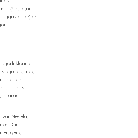
iyasi
madığını, aynı
, duygusal bağlar
or.
yarlılıklarıyla
çok oyuncu, maç
zamanda bir
araç olarak
şim aracı
 var. Mesela,
ıyor. Onun
mler, genç