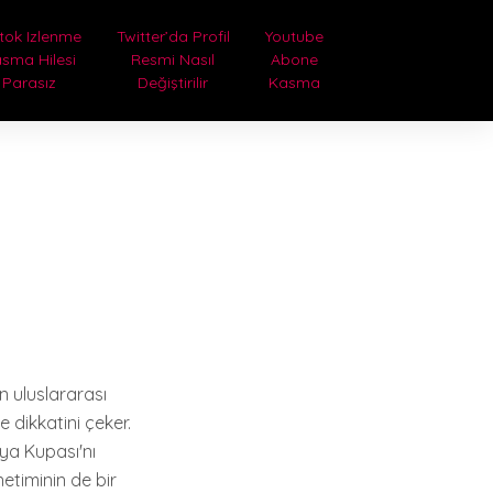
tok Izlenme
Twitter’da Profil
Youtube
sma Hilesi
Resmi Nasıl
Abone
Parasız
Değiştirilir
Kasma
ın uluslararası
e dikkatini çeker.
nya Kupası'nı
etiminin de bir