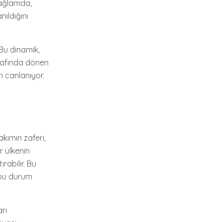
bağlamda,
ıldığını
 Bu dinamik,
trafında dönen
n canlanıyor.
akımın zaferi,
r ülkenin
rabilir. Bu
, bu durum
arı