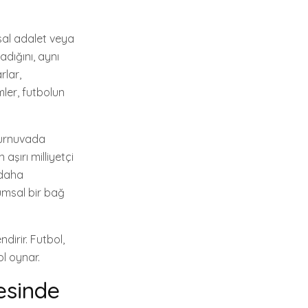
msal adalet veya
adığını, aynı
rlar,
mler, futbolun
 turnuvada
aşırı milliyetçi
 daha
lumsal bir bağ
ndirir. Futbol,
l oynar.
esinde