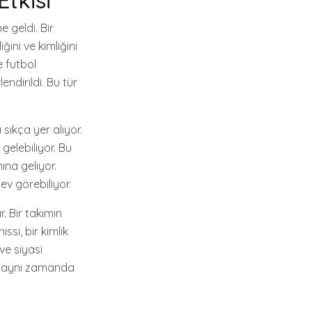
tkisi
e geldi. Bir
ini ve kimliğini
e futbol
ndirildi. Bu tür
sıkça yer alıyor.
gelebiliyor. Bu
ına geliyor.
ev görebiliyor.
. Bir takımın
ssi, bir kimlik
ve siyasi
l; aynı zamanda