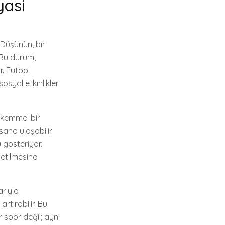
yasi
. Düşünün, bir
. Bu durum,
r. Futbol
sosyal etkinlikler
mükemmel bir
sana ulaşabilir.
 gösteriyor.
letilmesine
arıyla
artırabilir. Bu
 spor değil; aynı