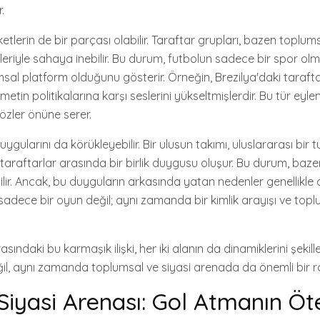
.
etlerin de bir parçası olabilir. Taraftar grupları, bazen toplu
leriyle sahaya inebilir. Bu durum, futbolun sadece bir spor olm
al platform olduğunu gösterir. Örneğin, Brezilya'daki tarafta
in politikalarına karşı seslerini yükseltmişlerdir. Bu tür eyle
özler önüne serer.
 duygularını da körükleyebilir. Bir ulusun takımı, uluslararası bir
raftarlar arasında bir birlik duygusu oluşur. Bu durum, bazen 
lir. Ancak, bu duyguların arkasında yatan nedenler genellikle
 sadece bir oyun değil; aynı zamanda bir kimlik arayışı ve top
asındaki bu karmaşık ilişki, her iki alanın da dinamiklerini şekille
, aynı zamanda toplumsal ve siyasi arenada da önemli bir ro
Siyasi Arenası: Gol Atmanın Öt