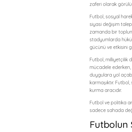
zaferi olarak görülür
Futbol, sosyal harek
siyasi değişim talep
zamanda bir toplums
stadyumlarda hükümet
gücünü ve etkisini g
Futbol, milliyetçilik
mücadele ederken, ta
duygulara yol açabi
karmaşıktır. Futbol,
kurma aracıdır.
Futbol ve politika ar
sadece sahada değil
Futbolun 