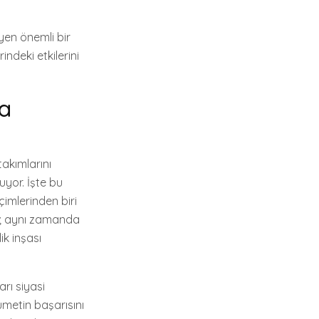
eyen önemli bir
indeki etkilerini
da
takımlarını
uyor. İşte bu
çimlerinden biri
il; aynı zamanda
ik inşası
rı siyasi
kümetin başarısını