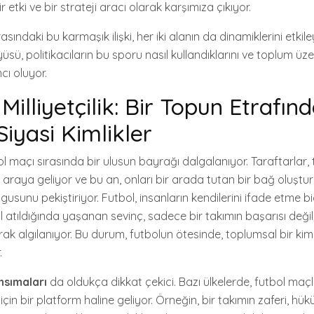
 etki ve bir strateji aracı olarak karşımıza çıkıyor.
sındaki bu karmaşık ilişki, her iki alanın da dinamiklerini etkil
sü, politikacıların bu sporu nasıl kullandıklarını ve toplum üzer
ı oluyor.
Milliyetçilik: Bir Topun Etrafın
iyasi Kimlikler
ol maçı sırasında bir ulusun bayrağı dalgalanıyor. Taraftarlar, 
 araya geliyor ve bu an, onları bir arada tutan bir bağ oluştur
ygusunu pekiştiriyor. Futbol, insanların kendilerini ifade etme bi
gol atıldığında yaşanan sevinç, sadece bir takımın başarısı değ
arak algılanıyor. Bu durum, futbolun ötesinde, toplumsal bir kiml
.
nsımaları
da oldukça dikkat çekici. Bazı ülkelerde, futbol maçla
 için bir platform haline geliyor. Örneğin, bir takımın zaferi, hü