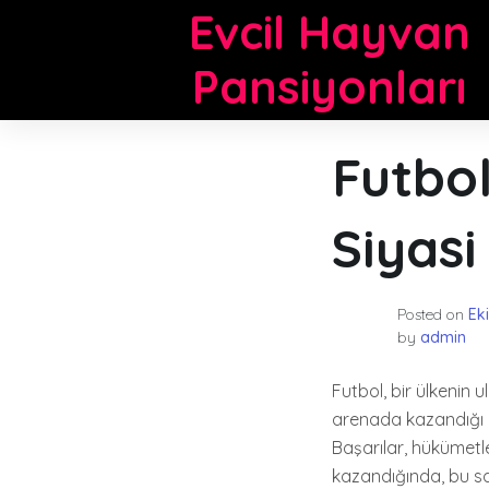
Skip
Evcil Hayvan
to
content
Pansiyonları
Futbol
Siyasi
Posted on
Ek
by
admin
Futbol, bir ülkenin u
arenada kazandığı baş
Başarılar, hükümetle
kazandığında, bu sa