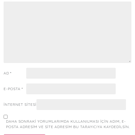
AD
*
E-POSTA
*
İNTERNET SITESI
DAHA SONRAKI YORUMLARIMDA KULLANILMASI IÇIN ADIM, E-
POSTA ADRESIM VE SITE ADRESIM BU TARAYICIYA KAYDEDILSIN.