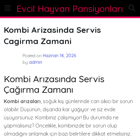
Skip
Evcil Hayvan Pansiyonları
to
content
Kombi Arizasinda Servis
Cagirma Zamani
Posted on
Haziran 14, 2026
by
admin
Kombi Arızasında Servis
Çağırma Zamanı
Kombi arızaları
, soğuk kış günlerinde can sıkıcı bir sorun
olabilir. Düşünün, dışarıda kar yağıyor ve siz evde
üşüyorsunuz. Kombiniz çalışmıyor! Bu durumda ne
yapmalısınız? Öncelikle, kombinizde bir sorun olup
olmadığını anlamak için bazı belirtilere dikkat etmelisiniz.