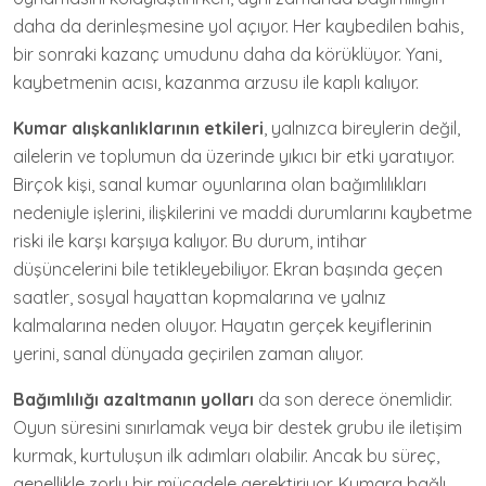
daha da derinleşmesine yol açıyor. Her kaybedilen bahis,
bir sonraki kazanç umudunu daha da körüklüyor. Yani,
kaybetmenin acısı, kazanma arzusu ile kaplı kalıyor.
Kumar alışkanlıklarının etkileri
, yalnızca bireylerin değil,
ailelerin ve toplumun da üzerinde yıkıcı bir etki yaratıyor.
Birçok kişi, sanal kumar oyunlarına olan bağımlılıkları
nedeniyle işlerini, ilişkilerini ve maddi durumlarını kaybetme
riski ile karşı karşıya kalıyor. Bu durum, intihar
düşüncelerini bile tetikleyebiliyor. Ekran başında geçen
saatler, sosyal hayattan kopmalarına ve yalnız
kalmalarına neden oluyor. Hayatın gerçek keyiflerinin
yerini, sanal dünyada geçirilen zaman alıyor.
Bağımlılığı azaltmanın yolları
da son derece önemlidir.
Oyun süresini sınırlamak veya bir destek grubu ile iletişim
kurmak, kurtuluşun ilk adımları olabilir. Ancak bu süreç,
genellikle zorlu bir mücadele gerektiriyor. Kumara bağlı