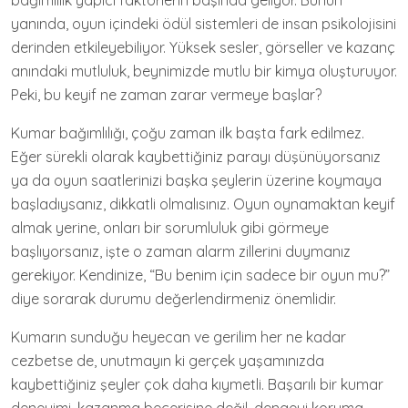
bağımlılık yapıcı faktörlerin başında geliyor. Bunun
yanında, oyun içindeki ödül sistemleri de insan psikolojisini
derinden etkileyebiliyor. Yüksek sesler, görseller ve kazanç
anındaki mutluluk, beynimizde mutlu bir kimya oluşturuyor.
Peki, bu keyif ne zaman zarar vermeye başlar?
Kumar bağımlılığı, çoğu zaman ilk başta fark edilmez.
Eğer sürekli olarak kaybettiğiniz parayı düşünüyorsanız
ya da oyun saatlerinizi başka şeylerin üzerine koymaya
başladıysanız, dikkatli olmalısınız. Oyun oynamaktan keyif
almak yerine, onları bir sorumluluk gibi görmeye
başlıyorsanız, işte o zaman alarm zillerini duymanız
gerekiyor. Kendinize, “Bu benim için sadece bir oyun mu?”
diye sorarak durumu değerlendirmeniz önemlidir.
Kumarın sunduğu heyecan ve gerilim her ne kadar
cezbetse de, unutmayın ki gerçek yaşamınızda
kaybettiğiniz şeyler çok daha kıymetli. Başarılı bir kumar