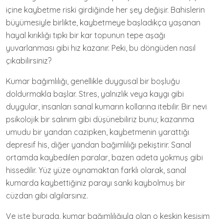
içine kaybetme riski girdiğinde her şey değişir. Bahislerin
büyümesiyle birlikte, kaybetmeye başladıkça yaşanan
hayal kırıklığı tıpkı bir kar topunun tepe aşağı
yuvarlanması gibi hız kazanır. Peki, bu döngüden nasıl
çıkabilirsiniz?
Kumar bağımlılığı, genellikle duygusal bir boşluğu
doldurmakla başlar. Stres, yalnızlık veya kaygı gibi
duygular, insanları sanal kumarın kollarına itebilir. Bir nevi
psikolojik bir salınım gibi düşünebiliriz bunu; kazanma
umudu bir yandan cazipken, kaybetmenin yarattığı
depresif his, diğer yandan bağımlılığı pekiştirir. Sanal
ortamda kaybedilen paralar, bazen adeta yokmuş gibi
hissedilir. Yüz yüze oynamaktan farklı olarak, sanal
kumarda kaybettiğiniz parayı sanki kaybolmuş bir
cüzdan gibi algılarsınız.
Ve işte burada, kumar bağımlılığıyla olan o keskin kesişim