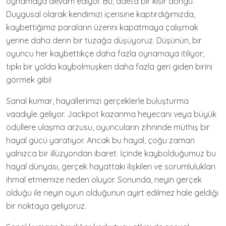
oynamaya devam ediyor. Bu, adeta bir kısır döngü.
Duygusal olarak kendimizi içerisine kaptırdığımızda,
kaybettiğimiz paraların üzerini kapatmaya çalışmak
yerine daha derin bir tuzağa düşüyoruz. Düşünün, bir
oyuncu her kaybettikçe daha fazla oynamaya itiliyor;
tıpkı bir yolda kaybolmuşken daha fazla geri giden birini
görmek gibi!
Sanal kumar, hayallerimizi gerçeklerle buluşturma
vaadiyle geliyor. Jackpot kazanma heyecanı veya büyük
ödüllere ulaşma arzusu, oyuncuların zihninde müthiş bir
hayal gücü yaratıyor. Ancak bu hayal, çoğu zaman
yalnızca bir illüzyondan ibaret. İçinde kaybolduğumuz bu
hayal dünyası, gerçek hayattaki ilişkileri ve sorumlulukları
ihmal etmemize neden oluyor. Sonunda, neyin gerçek
olduğu ile neyin oyun olduğunun ayırt edilmez hale geldiği
bir noktaya geliyoruz.