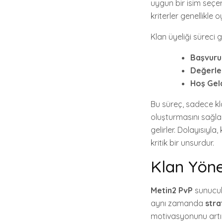
uygun bir isim seçe
kriterler genellikle 
Klan üyeliği süreci 
Başvuru
Değerle
Hoş Geld
Bu süreç, sadece k
oluşturmasını sağla
gelirler. Dolayısıyla
kritik bir unsurdur.
Klan Yönet
Metin2 PvP
sunucul
aynı zamanda
stra
motivasyonunu artırm