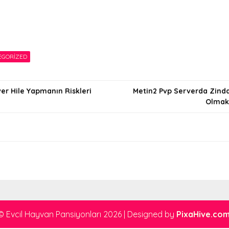
EGORIZED
er Hile Yapmanın Riskleri
Metin2 Pvp Serverda Zinda
Olmak 
i
© Evcil Hayvan Pansiyonları 2026
|
Designed by
PixaHive.co