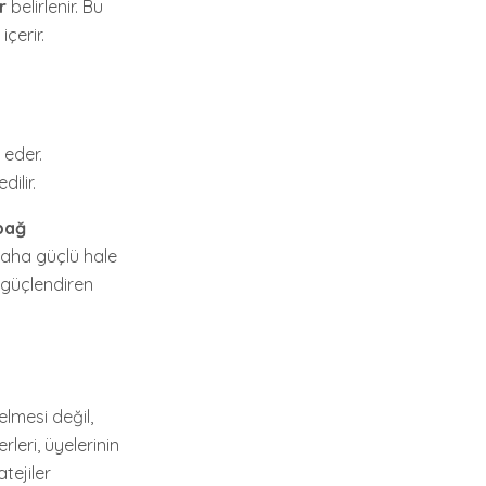
r
belirlenir. Bu
içerir.
 eder.
ilir.
bağ
daha güçlü hale
i güçlendiren
lmesi değil,
rleri, üyelerinin
tejiler