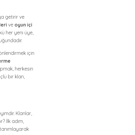
ya getirir ve
eri
ve
oyun içi
nkü her yeni üye,
luğundadır.
 yönlendirmek için
erme
yapmak, herkesin
çlü bir klan,
imdir. Klanlar,
r? İlk adım,
i tanımlayarak