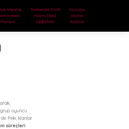
tok Izlenme
Twitter’da Profil
Youtube
sma Hilesi
Resmi Nasıl
Abone
Parasız
Değiştirilir
Kasma
a
yarak,
r grup oyuncu
ır. Peki, klanlar
m süreçleri