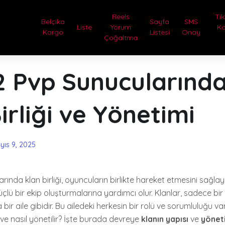
Reels
Tik
Belçika
Sayfa
SMS
Liste
Yorum
Ka
Kargo
Listesi
Onay
Çoğaltma
2 Pvp Sunucularınd
irliği ve Yönetimi
yıs 9, 2025
rında klan birliği, oyuncuların birlikte hareket etmesini sağla
lü bir ekip oluşturmalarına yardımcı olur. Klanlar, sadece bi
ir aile gibidir. Bu ailedeki herkesin bir rolü ve sorumluluğu vard
r ve nasıl yönetilir? İşte burada devreye
klanın yapısı
ve
yöneti