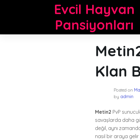
Skip
Evcil Hayvan
to
content
Pansiyonları
Metin
Klan B
Posted on
Ma
by
admin
Metin2
PvP sunucula
savaşlarda daha güç
değil, aynı zamanda b
nasıl bir araya geli