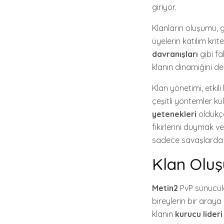
giriyor.
Klanların oluşumu, ge
üyelerin katılım krite
davranışları
gibi fa
klanın dinamiğini de
Klan yönetimi, etkili
çeşitli yöntemler kul
yetenekleri
oldukça
fikirlerini duymak ve
sadece savaşlarda d
Klan Oluş
Metin2
PvP sunucula
bireylerin bir araya 
klanın
kurucu lideri