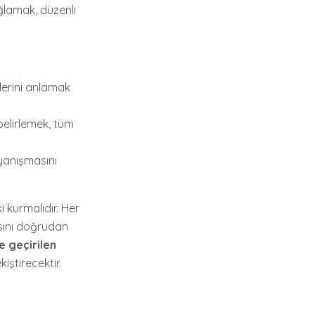
lamak, düzenli
ilerini anlamak
 belirlemek, tüm
yanışmasını
şki kurmalıdır. Her
ısını doğrudan
te geçirilen
iştirecektir.