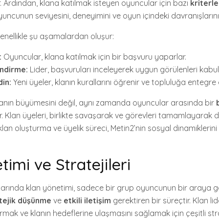
r. Ardından, klana katılmak isteyen oyuncular için bazı
kriterle
oyuncunun seviyesini, deneyimini ve oyun içindeki davranışlarını 
genellikle şu aşamalardan oluşur:
:
Oyuncular, klana katılmak için bir başvuru yaparlar.
ndirme:
Lider, başvuruları inceleyerek uygun görülenleri kabul
in:
Yeni üyeler, klanın kurallarını öğrenir ve topluluğa entegre ed
lanın büyümesini değil, aynı zamanda oyuncular arasında bir
r. Klan üyeleri, birlikte savaşarak ve görevleri tamamlayarak 
, klan oluşturma ve üyelik süreci, Metin2’nin sosyal dinamiklerin
imi ve Stratejileri
arında klan yönetimi, sadece bir grup oyuncunun bir araya ge
tejik düşünme
ve
etkili iletişim
gerektiren bir süreçtir. Klan lide
ak ve klanın hedeflerine ulaşmasını sağlamak için çeşitli stra