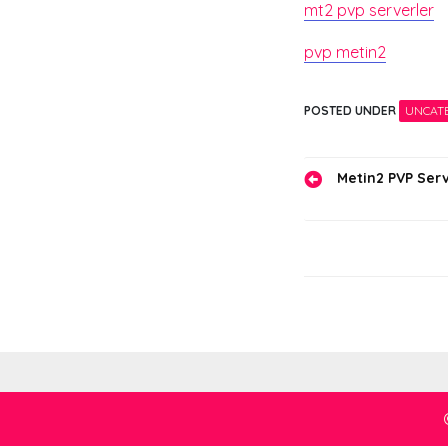
mt2 pvp serverler
pvp metin2
POSTED UNDER
UNCAT
Yazı
Metin2 PVP Serv
gezinmes