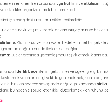
tratejilerin en önemlileri arasında,
üye katılımı
ve
etkileşimi
sağ
ve etkinlikler organize etmek bulunmaktadır.
etimi için aşağıdaki unsurlara dikkat edilmelidir:
Üyelerle sürekli iletişim kurarak, onların ihtiyaçlarını ve beklent
.
elirleme:
Klanın kısa ve uzun vadeli hedeflerini net bir şekilde
 aynı amaç doğrultusunda ilerlemesini sağlar.
aşma:
Üyeler arasında yardımlaşmayı teşvik etmek, klanın da
ı zamanda
liderlik becerilerini
geliştirmeli ve üyeleriyle iyi bir ili
 keşfetmek ve onları en iyi şekilde yönlendirmek, klanın başar
lıdır ki, bir klan sadece savaşlarda değil, aynı zamanda
birlik
enir; bu nedenle sosyal etkinlikler düzenlemek klan ruhunu pek
ar