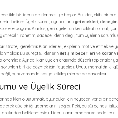
nellikle bir liderin belirlenmesiyle başlar. Bu lider, ekibi bir ara
rlerini belirler. Üyelik süreci, oyuncuların
yetenekleri
,
deneyiml
ktörlere dayanır. Klanlar, yeni üyeler alırken dikkatli olmalı; çü
ğiştirebilir. Yönetim, sadece liderin değil, tüm üyelerin sorumlu
 bir strateji gerektirir. Klan liderleri, ekiplerini motive etmek ve
lanmalıdır. Bu süreçte, liderlerin
iletişim becerileri
ve
karar v
 önemlidir. Ayrıca, klan üyeleri arasında düzenli toplantılar 
 sorunları birlikte çözmek için faydalıdır. Unutulmamalıdır ki, gü
eğil, aynı zamanda sosyal etkileşimlerde de başarılıdır.
umu ve Üyelik Süreci
rında klan oluşturmak, oyuncular için heyecan verici bir deney
gelerek güç birliği yapmalarını sağlar. Peki, bu süreç nasıl işliyo
tarafından belirlenmesidir. Lider, klanın amacını ve hedeflerin