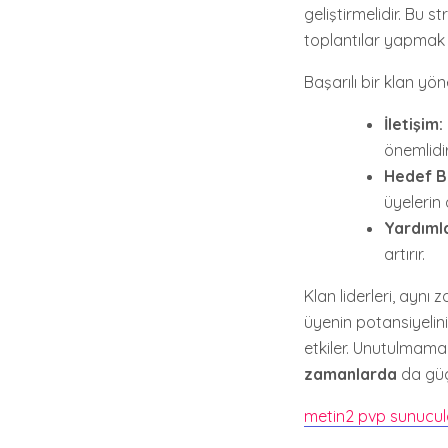
geliştirmelidir. Bu s
toplantılar yapmak 
Başarılı bir klan yön
İletişim:
önemlidir
Hedef B
üyelerin
Yardıml
artırır.
Klan liderleri, ayn
üyenin potansiyelini
etkiler. Unutulmama
zamanlarda
da güçl
metin2 pvp sunucul