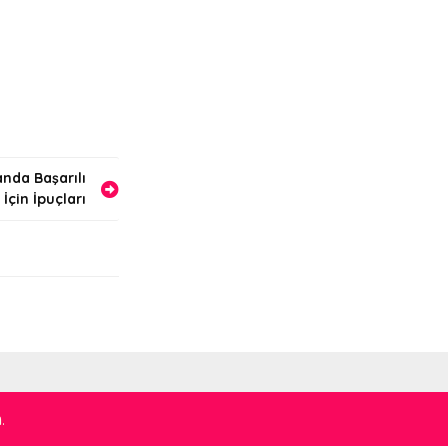
nda Başarılı
İçin İpuçları
m
.