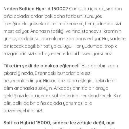
Neden Saltica Hybrid 15000?
Çünkü bu içecek, sıradan
piña colada’lardan çok daha fazlasını sunuyor.
İçeriğindeki yüksek kaliteli malzemeler, her yudumda sizi
mest ediyor. Ananasın tatlılığı ve hindistancevizi kreminin
yumuşak dokusu, damaklarınızda dans ediyor. Bu, sadece
bir içecek değil; bir tat yolculuğu! Her yudumda, tropik
rüzgarların sizi sarhoş eden etkisini hissediyorsunuz.
Tüketim şekli de oldukça eğlenceli!
Buz dolabınızdan
çıkardığınızda, üzerindeki buharlar bile sizi
heyecanlandırıyor. Birkaç buz küpü ekleyin, belki de bir
dilim ananasla süsleyin. Arkadaşlarınızla bir araya
geldiğinizde, bu içecek sohbetlerinizi renklendirecek. Kim
bilir, belki de bir piña colada yarışması bile
düzenleyebilirsiniz!
Saltica Hybrid 15000, sadece lezzetiyle değil, aynı