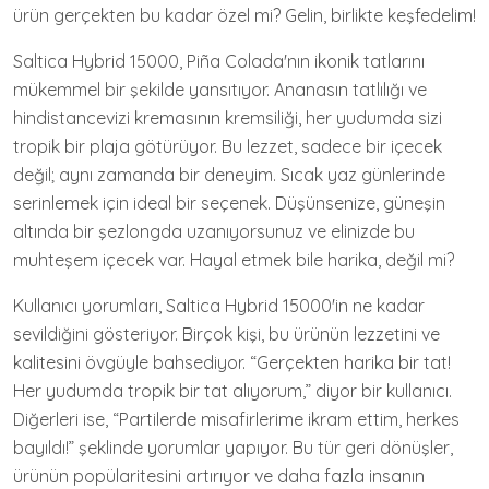
ürün gerçekten bu kadar özel mi? Gelin, birlikte keşfedelim!
Saltica Hybrid 15000, Piña Colada'nın ikonik tatlarını
mükemmel bir şekilde yansıtıyor. Ananasın tatlılığı ve
hindistancevizi kremasının kremsiliği, her yudumda sizi
tropik bir plaja götürüyor. Bu lezzet, sadece bir içecek
değil; aynı zamanda bir deneyim. Sıcak yaz günlerinde
serinlemek için ideal bir seçenek. Düşünsenize, güneşin
altında bir şezlongda uzanıyorsunuz ve elinizde bu
muhteşem içecek var. Hayal etmek bile harika, değil mi?
Kullanıcı yorumları, Saltica Hybrid 15000'in ne kadar
sevildiğini gösteriyor. Birçok kişi, bu ürünün lezzetini ve
kalitesini övgüyle bahsediyor. “Gerçekten harika bir tat!
Her yudumda tropik bir tat alıyorum,” diyor bir kullanıcı.
Diğerleri ise, “Partilerde misafirlerime ikram ettim, herkes
bayıldı!” şeklinde yorumlar yapıyor. Bu tür geri dönüşler,
ürünün popülaritesini artırıyor ve daha fazla insanın