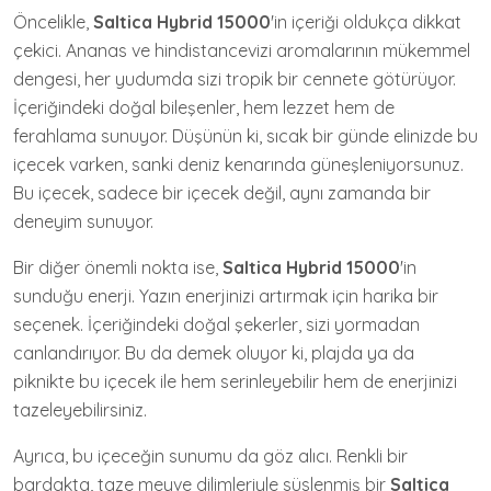
Öncelikle,
Saltica Hybrid 15000
'in içeriği oldukça dikkat
çekici. Ananas ve hindistancevizi aromalarının mükemmel
dengesi, her yudumda sizi tropik bir cennete götürüyor.
İçeriğindeki doğal bileşenler, hem lezzet hem de
ferahlama sunuyor. Düşünün ki, sıcak bir günde elinizde bu
içecek varken, sanki deniz kenarında güneşleniyorsunuz.
Bu içecek, sadece bir içecek değil, aynı zamanda bir
deneyim sunuyor.
Bir diğer önemli nokta ise,
Saltica Hybrid 15000
'in
sunduğu enerji. Yazın enerjinizi artırmak için harika bir
seçenek. İçeriğindeki doğal şekerler, sizi yormadan
canlandırıyor. Bu da demek oluyor ki, plajda ya da
piknikte bu içecek ile hem serinleyebilir hem de enerjinizi
tazeleyebilirsiniz.
Ayrıca, bu içeceğin sunumu da göz alıcı. Renkli bir
bardakta, taze meyve dilimleriyle süslenmiş bir
Saltica