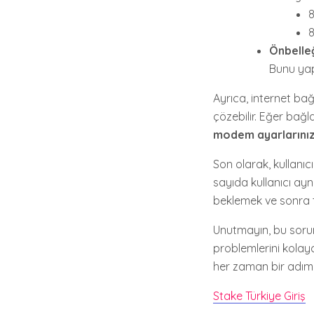
8
8
Önbelle
Bunu yap
Ayrıca, internet bağ
çözebilir. Eğer bağl
modem ayarlarınız
Son olarak, kullanıc
sayıda kullanıcı ayn
beklemek ve sonra t
Unutmayın, bu sorunl
problemlerini kolay
her zaman bir adım
Stake Türkiye Giriş