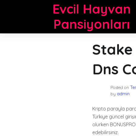
Skip
Evcil Hayvan
to
content
Pansiyonları
Stake 
Dns C
Posted on
Te
by
admin
Kripto parayla para 
Türkiye güncel giriş
olurken BONUSPROM
edebilirsiniz.