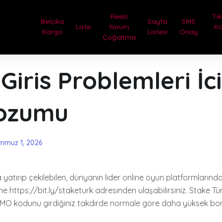
Reels
Tik
Belçika
Sayfa
SMS
Liste
Yorum
Ka
Kargo
Listesi
Onay
Çoğaltma
Giris Problemleri İc
ozumu
mmuz 1, 2026
yatırıp çekilebilen, dünyanın lider online oyun platformlarında
ine https://bit.ly/staketurk adresinden ulaşabilirsiniz. Stake Tü
O kodunu girdiğiniz takdirde normale göre daha yüksek bo