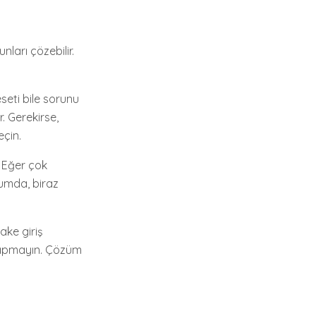
nları çözebilir.
.
seti bile sorunu
r. Gerekirse,
eçin.
. Eğer çok
rumda, biraz
ake giriş
k yapmayın. Çözüm