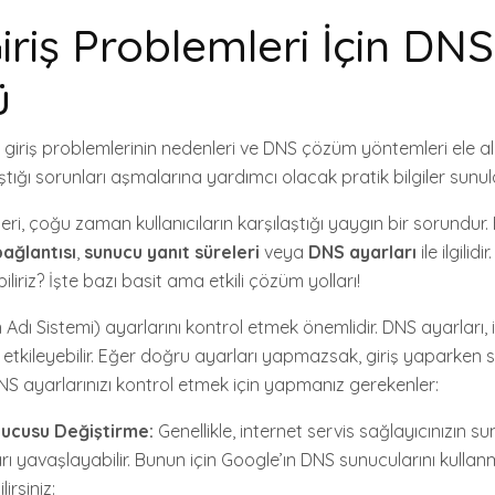
iriş Problemleri İçin DNS
ü
giriş problemlerinin nedenleri ve DNS çözüm yöntemleri ele alı
aştığı sorunları aşmalarına yardımcı olacak pratik bilgiler sunul
eri, çoğu zaman kullanıcıların karşılaştığı yaygın bir sorundur.
bağlantısı
,
sunucu yanıt süreleri
veya
DNS ayarları
ile ilgilidi
iliriz? İşte bazı basit ama etkili çözüm yolları!
 Adı Sistemi) ayarlarını kontrol etmek önemlidir. DNS ayarları, 
i etkileyebilir. Eğer doğru ayarları yapmazsak, giriş yaparken sı
DNS ayarlarınızı kontrol etmek için yapmanız gerekenler:
ucusu Değiştirme:
Genellikle, internet servis sağlayıcınızın 
rı yavaşlayabilir. Bunun için Google’ın DNS sunucularını kullan
irsiniz: