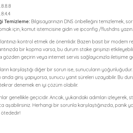
.8.8.8
.8.4.4
ği Temizleme:
Bilgisayarınızın DNS önbelleğini temizlemek, soru
mak için, komut istemcisine gidin ve ipconfig /flushdns yazın
lantınızı kontrol etmek de önemlidir. Bazen basit bir modem re
antınızda bir kopma varsa, bu durum stake girişinizi etkileyebili
ı
gözden geçirin veya internet servis sağlayıcınızla iletişime g
ıların karşılaştığı diğer bir sorun ise, sunucuların yoğunluğudur
ı anda giriş yapıyorsa, sunucu yanıt süreleri uzayabilir. Bu du
ekrar denemek en iyi çözüm olabilir.
ar genellikle geçicidir. Ancak, yukarıdaki adımları izleyerek, st
ca aşabilirsiniz. Herhangi bir sorunla karşılaştığınızda, pani
 ötededir!