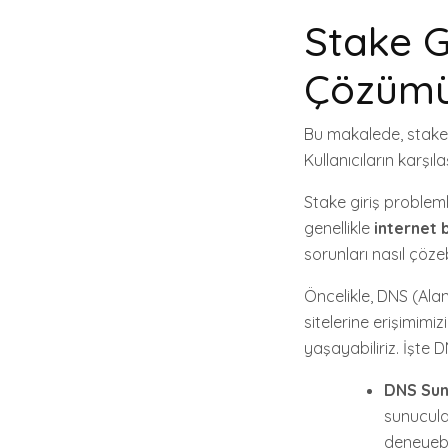
Stake G
Çözüm
Bu makalede, stake 
Kullanıcıların karşıl
Stake giriş probleml
genellikle
internet 
sorunları nasıl çözeb
Öncelikle, DNS (Alan
sitelerine erişimimiz
yaşayabiliriz. İşte 
DNS Sun
sunucula
deneyebil