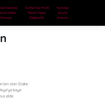
tok Izlenme
Twitter’da Profil
Youtube
sma Hilesi
Resmi Nasıl
Abone
Parasız
Değiştirilir
Kasma
in
n biri olan Stake
rkiye’ye kayıt
nus elde