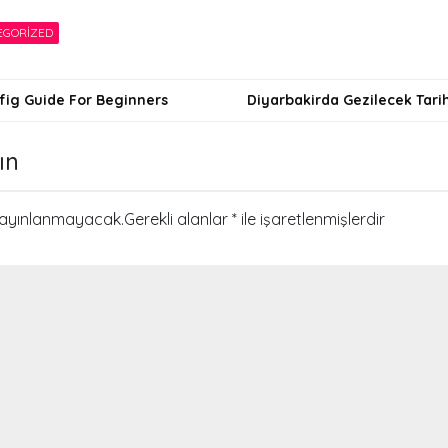
EGORIZED
fig Guide For Beginners
Diyarbakirda Gezilecek Tar
i
ın
yayınlanmayacak.
Gerekli alanlar
*
ile işaretlenmişlerdir