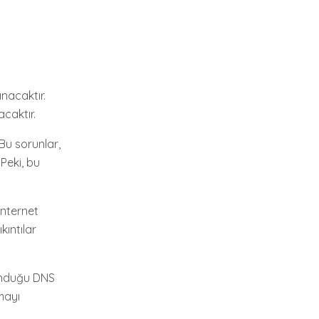
nacaktır.
acaktır.
 Bu sorunlar,
r. Peki, bu
internet
kıntılar
sunduğu DNS
mayı