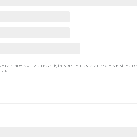
MLARIMDA KULLANILMASI IÇIN ADIM, E-POSTA ADRESIM VE SITE AD
LSIN.