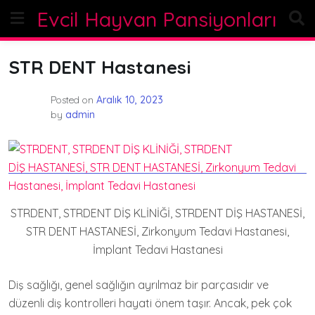
Skip
Evcil Hayvan Pansiyonları
to
content
STR DENT Hastanesi
Posted on
Aralık 10, 2023
by
admin
STRDENT, STRDENT DİŞ KLİNİĞİ, STRDENT DİŞ HASTANESİ,
STR DENT HASTANESİ, Zirkonyum Tedavi Hastanesi,
İmplant Tedavi Hastanesi
Diş sağlığı, genel sağlığın ayrılmaz bir parçasıdır ve
düzenli diş kontrolleri hayati önem taşır. Ancak, pek çok