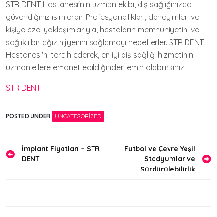
STR DENT Hastanesi'nin uzman ekibi, diş sağlığınızda
güvendiğiniz isimlerdir. Profesyonellikleri, deneyimleri ve
kişiye özel yaklaşımlarıyla, hastaların memnuniyetini ve
sağlıklı bir ağız hijyenini sağlamayı hedeflerler. STR DENT
Hastanesi'ni tercih ederek, en iyi diş sağlığı hizmetinin
uzman ellere emanet edildiğinden emin olabilirsiniz.
STR DENT
POSTED UNDER
UNCATEGORIZED
Yazı
İmplant Fiyatları – STR
Futbol ve Çevre Yeşil
DENT
Stadyumlar ve
gezinmesi
Sürdürülebilirlik