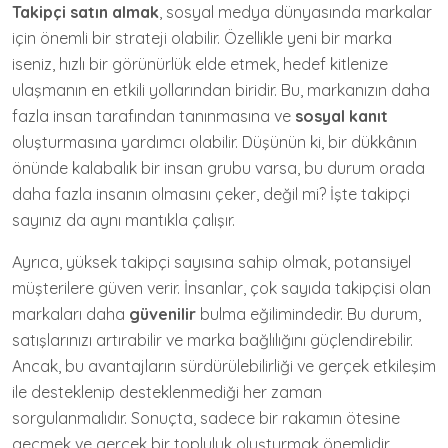
Takipçi satın almak
, sosyal medya dünyasında markalar
için önemli bir strateji olabilir. Özellikle yeni bir marka
iseniz, hızlı bir görünürlük elde etmek, hedef kitlenize
ulaşmanın en etkili yollarından biridir. Bu, markanızın daha
fazla insan tarafından tanınmasına ve
sosyal kanıt
oluşturmasına yardımcı olabilir. Düşünün ki, bir dükkânın
önünde kalabalık bir insan grubu varsa, bu durum orada
daha fazla insanın olmasını çeker, değil mi? İşte takipçi
sayınız da aynı mantıkla çalışır.
Ayrıca, yüksek takipçi sayısına sahip olmak, potansiyel
müşterilere güven verir. İnsanlar, çok sayıda takipçisi olan
markaları daha
güvenilir
bulma eğilimindedir. Bu durum,
satışlarınızı artırabilir ve marka bağlılığını güçlendirebilir.
Ancak, bu avantajların sürdürülebilirliği ve gerçek etkileşim
ile desteklenip desteklenmediği her zaman
sorgulanmalıdır. Sonuçta, sadece bir rakamın ötesine
geçmek ve gerçek bir topluluk oluşturmak önemlidir.