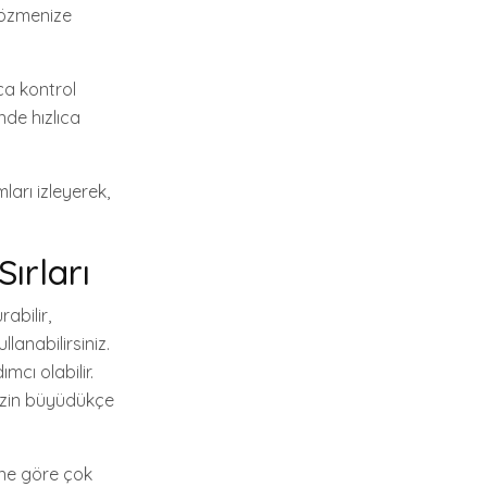
 çözmenize
ca kontrol
de hızlıca
ları izleyerek,
Sırları
abilir,
lanabilirsiniz.
mcı olabilir.
nizin büyüdükçe
ine göre çok