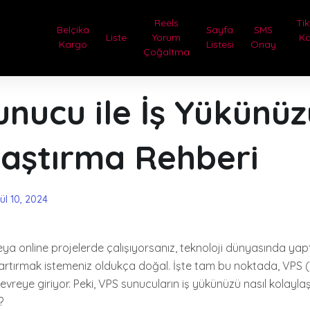
Reels
Tik
Belçika
Sayfa
SMS
Liste
Yorum
Ka
Kargo
Listesi
Onay
Çoğaltma
nucu ile İş Yükünüz
laştırma Rehberi
ül 10, 2024
veya online projelerde çalışıyorsanız, teknoloji dünyasında yaptı
ini artırmak istemeniz oldukça doğal. İşte tam bu noktada, VPS (
vreye giriyor. Peki, VPS sunucuların iş yükünüzü nasıl kolaylaş
?