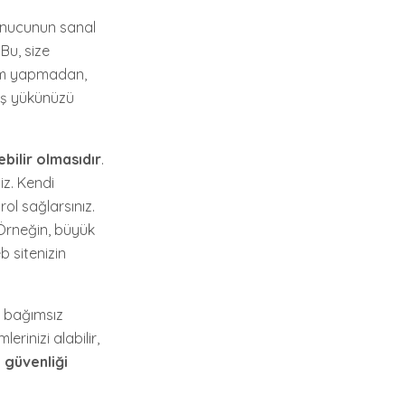
sunucunun sanal
Bu, size
aşım yapmadan,
iş yükünüzü
ebilir olmasıdır
.
iz. Kendi
ol sağlarsınız.
 Örneğin, büyük
 sitenizin
n bağımsız
erinizi alabilir,
n güvenliği