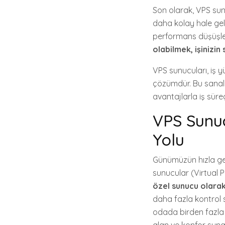
Son olarak, VPS su
daha kolay hale gelir
performans düşüşler
olabilmek, işinizin
VPS sunucuları, iş y
çözümdür. Bu sanal ö
avantajlarla iş süreçl
VPS Sunuc
Yolu
Günümüzün hızla gel
sunucular (Virtual 
özel sunucu olarak
daha fazla kontrol 
odada birden fazla k