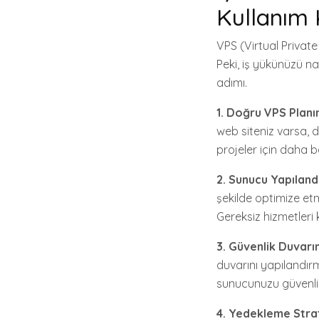
Kullanım 
VPS (Virtual Privat
Peki, iş yükünüzü nas
adımı.
1. Doğru VPS Planın
web siteniz varsa, d
projeler için daha bas
2. Sunucu Yapıland
şekilde optimize et
Gereksiz hizmetleri
3. Güvenlik Duvarın
duvarını yapılandırm
sunucunuzu güvenli 
4. Yedekleme Strate