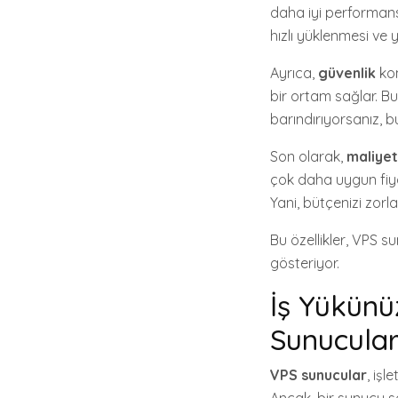
daha iyi performans 
hızlı yüklenmesi ve 
Ayrıca,
güvenlik
kon
bir ortam sağlar. Bu
barındırıyorsanız, bu
Son olarak,
maliyet 
çok daha uygun fiya
Yani, bütçenizi zorla
Bu özellikler, VPS s
gösteriyor.
İş Yükünü
Sunucula
VPS sunucular
, iş