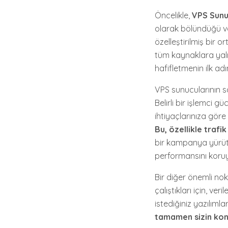
Öncelikle,
VPS Sunu
olarak bölündüğü ve
özelleştirilmiş bir 
tüm kaynaklara yalnı
hafifletmenin ilk adı
VPS sunucularının s
Belirli bir işlemci 
ihtiyaçlarınıza gör
Bu, özellikle traf
bir kampanya yürütü
performansını koruya
Bir diğer önemli no
çalıştıkları için, ve
istediğiniz yazılımlar
tamamen sizin ko