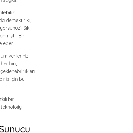
n sağlar.
lebilir
 da demektir ki,
nıyorsunuz? Sık
nmıştır. Bir
e eder.
m verileriniz
her biri,
eklenebilirlikleri
r iş için bu
ili bir
teknolojiyi
 Sunucu