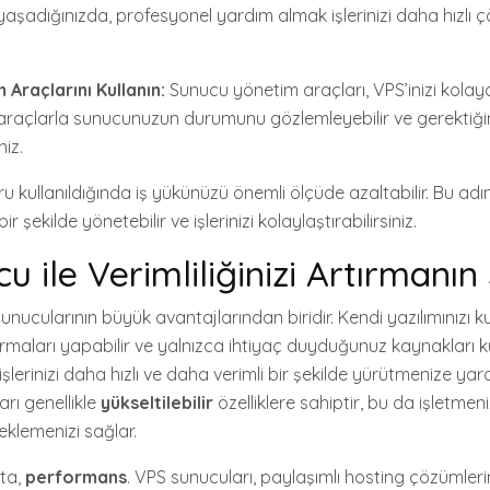
yaşadığınızda, profesyonel yardım almak işlerinizi daha hızlı
Araçlarını Kullanın:
Sunucu yönetim araçları, VPS’inizi kolay
 araçlarla sunucunuzun durumunu gözlemleyebilir ve gerektiğin
iz.
 kullanıldığında iş yükünüzü önemli ölçüde azaltabilir. Bu adım
r şekilde yönetebilir ve işlerinizi kolaylaştırabilirsiniz.
 ile Verimliliğinizi Artırmanın 
nucularının büyük avantajlarından biridir. Kendi yazılımınızı kur
ırmaları yapabilir ve yalnızca ihtiyaç duyduğunuz kaynakları kul
işlerinizi daha hızlı ve daha verimli bir şekilde yürütmenize yardı
rı genellikle
yükseltilebilir
özelliklere sahiptir, bu da işletme
klemenizi sağlar.
kta,
performans
. VPS sunucuları, paylaşımlı hosting çözümler