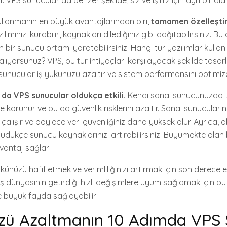
 VPS sunucular da benzer şekilde, siz ve işiniz için ayrı bir ala
llanmanın en büyük avantajlarından biri,
tamamen özelleştiri
lımınızı kurabilir, kaynakları dilediğiniz gibi dağıtabilirsiniz. Bu
n bir sunucu ortamı yaratabilirsiniz. Hangi tür yazılımlar kulla
 alıyorsunuz? VPS, bu tür ihtiyaçları karşılayacak şekilde tasarla
sunucular iş yükünüzü azaltır ve sistem performansını optimiz
 da VPS sunucular oldukça etkili.
Kendi sanal sunucunuzda tü
e korunur ve bu da güvenlik risklerini azaltır. Sanal sunucuların 
çalışır ve böylece veri güvenliğiniz daha yüksek olur. Ayrıca, ölç
üdükçe sunucu kaynaklarınızı artırabilirsiniz. Büyümekte olan bi
vantaj sağlar.
künüzü hafifletmek ve verimliliğinizi artırmak için son derece etk
ş dünyasının getirdiği hızlı değişimlere uyum sağlamak için bu 
 büyük fayda sağlayabilir.
üzü Azaltmanın 10 Adımda VPS