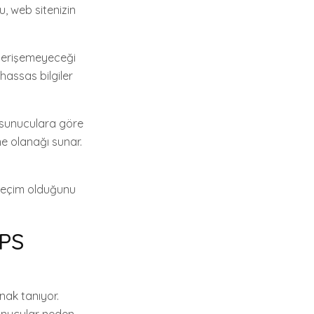
u, web sitenizin
n erişemeyeceği
hassas bilgiler
l sunuculara göre
me olanağı sunar.
r seçim olduğunu
VPS
nak tanıyor.