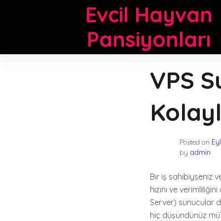
Skip
Evcil Hayvan
to
content
Pansiyonları
VPS Su
Kolay
Posted on
Eyl
by
admin
Bir iş sahibiyseniz 
hızını ve verimliliğ
Server) sunucular de
hiç düşündünüz mü