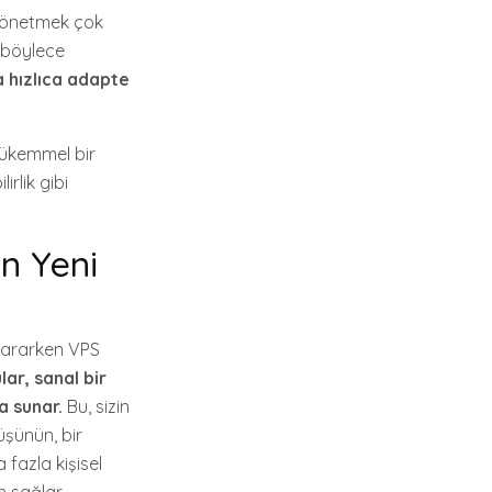
yönetmek çok
e böylece
 hızlıca adapte
 mükemmel bir
rlik gibi
n Yeni
ı ararken VPS
ar, sanal bir
a sunar.
Bu, sizin
üşünün, bir
 fazla kişisel