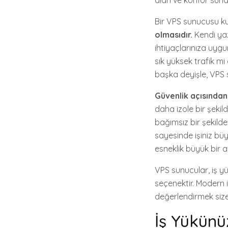
alan ve konfor sunar.
Bir VPS sunucusu ku
olmasıdır.
Kendi yazı
ihtiyaçlarınıza uygu
sık yüksek trafik mi
başka deyişle, VPS 
Güvenlik açısından
daha izole bir şekild
bağımsız bir şekilde 
sayesinde işiniz büy
esneklik büyük bir a
VPS sunucular, iş yü
seçenektir. Modern i
değerlendirmek size
İş Yükün