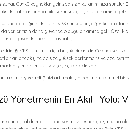
sunar. Çünkü kaynaklar yalnızca sizin kullanımınıza sunulur. B
yüksek trafik anlarında bile sorunsuz çalışması anlamına gelir.
usuna da değinmek lazım. VPS sunucuları, diğer kullanıcıları
 da verilerinizin daha güvende olduğu anlamına gelir. Özellikle 
 tür bir güvenlik önemli bir avantajdır.
etkinliği
VPS sunucuları için büyük bir artıdır. Geleneksel öze
tlıdırlar, ancak yine de size yüksek performans ve özelleştir
madan işlerinizi en üst seviyeye çıkarabilirsiniz.
unucularının iş verimliliğinizi artırmak için neden mükemmel bi
zü Yönetmenin En Akıllı Yolu: 
r
letmelerin dijital dünyada daha verimli ve esnek çalışmasına ola