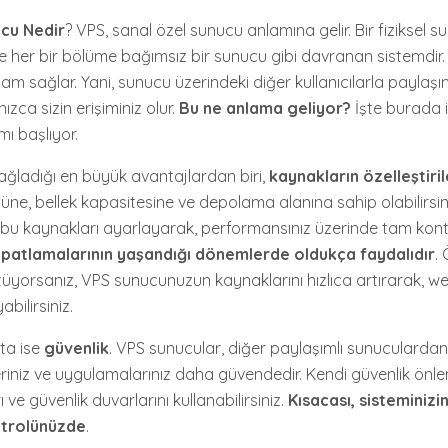
cu Nedir
? VPS, sanal özel sunucu anlamına gelir. Bir fiziksel 
 her bir bölüme bağımsız bir sunucu gibi davranan sistemdir. 
ortam sağlar. Yani, sunucu üzerindeki diğer kullanıcılarla payl
zca sizin erişiminiz olur.
Bu ne anlama geliyor?
İşte burada 
mı başlıyor.
ağladığı en büyük avantajlardan biri,
kaynakların özelleştiril
gücüne, bellek kapasitesine ve depolama alanına sahip olabilirsin
e bu kaynakları ayarlayarak, performansınız üzerinde tam kontr
ik patlamalarının yaşandığı dönemlerde oldukça faydalıdır
.
yorsanız, VPS sunucunuzun kaynaklarını hızlıca artırarak, web
bilirsiniz.
kta ise
güvenlik
. VPS sunucular, diğer paylaşımlı sunucularda
rileriniz ve uygulamalarınız daha güvendedir. Kendi güvenlik önleml
ı ve güvenlik duvarlarını kullanabilirsiniz.
Kısacası, sisteminizi
ntrolünüzde
.