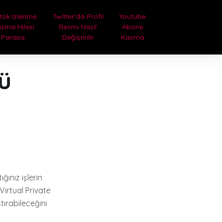
tok Izlenme
Twitter’da Profil
Youtube
sma Hilesi
Resmi Nasıl
Abone
Parasız
Değiştirilir
Kasma
ü
ğınız işlerin
Virtual Private
tırabileceğini