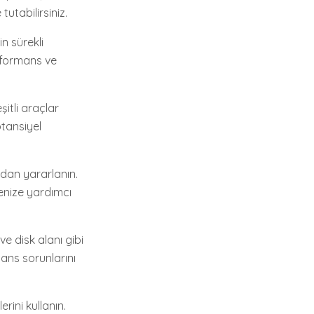
utabilirsiniz.
in sürekli
rformans ve
şitli araçlar
otansiyel
dan yararlanın.
menize yardımcı
e disk alanı gibi
mans sorunlarını
rini kullanın.