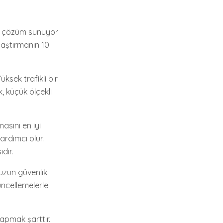
ir çözüm sunuyor.
ylaştırmanın 10
ksek trafikli bir
, küçük ölçekli
asını en iyi
rdımcı olur.
dır.
uzun güvenlik
üncellemelerle
apmak şarttır.