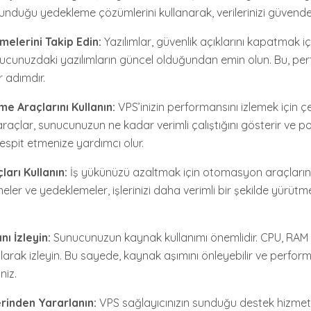
unduğu yedekleme çözümlerini kullanarak, verilerinizi güvende t
melerini Takip Edin:
Yazılımlar, güvenlik açıklarını kapatmak iç
nucunuzdaki yazılımların güncel olduğundan emin olun. Bu, pe
ir adımdır.
e Araçlarını Kullanın:
VPS’inizin performansını izlemek için çe
u araçlar, sunucunuzun ne kadar verimli çalıştığını gösterir ve p
espit etmenize yardımcı olur.
arı Kullanın:
İş yükünüzü azaltmak için otomasyon araçların
ler ve yedeklemeler, işlerinizi daha verimli bir şekilde yürüt
nı İzleyin:
Sunucunuzun kaynak kullanımı önemlidir. CPU, RAM v
larak izleyin. Bu sayede, kaynak aşımını önleyebilir ve perfor
niz.
rinden Yararlanın:
VPS sağlayıcınızın sunduğu destek hizmetle