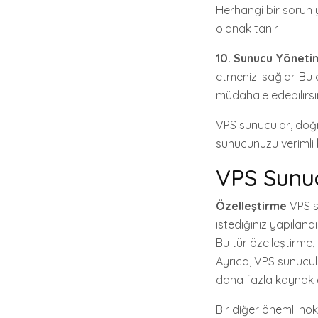
Herhangi bir sorun 
olanak tanır.
10. Sunucu Yönetim 
etmenizi sağlar. Bu
müdahale edebilirsin
VPS sunucular, doğru
sunucunuzu verimli bi
VPS Sunucu
Özelleştirme
VPS su
istediğiniz yapıland
Bu tür özelleştirme, 
Ayrıca, VPS sunucula
daha fazla kaynak e
Bir diğer önemli no