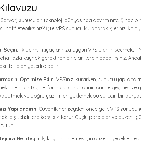
Kılavuzu
e Server) sunucular, teknoloji dünyasında devrim niteliğinde b
ıl hafifletebilirsiniz? İşte VPS sunucu kullanarak işlerinizi kola
ı Seçin:
İlk adım, ihtiyaçlarınıza uygun VPS planını seçmektir. Yü
aha fazla kaynak gerektiren bir plan tercih edebilirsiniz. Ancak
it bir plan yeterli olabilir.
ırmasını Optimize Edin:
VPS’inizi kurarken, sunucu yapılandırm
mek önemlidir. Bu, performans sorunlarının önüne geçmenize ya
 kapatmak ve doğru yazılımları yüklemek bu sürecin bir parçası
ızı Yapılandırın:
Güvenlik her şeyden önce gelir. VPS sunucun
ak, dış tehditlere karşı sizi korur. Güçlü parolalar ve düzenli g
tutun.
jinizi Belirleyin:
İş kaybını önlemek için düzenli yedekleme y