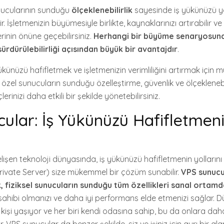
nucularının sunduğu
ölçeklenebilirlik
sayesinde iş yükünüzü 
. İşletmenizin büyümesiyle birlikte, kaynaklarınızı artırabilir v
inin önüne geçebilirsiniz.
Herhangi bir büyüme senaryosuna
 sürdürülebilirliği açısından büyük bir avantajdır
.
ükünüzü hafifletmek ve işletmenizin verimliliğini artırmak için
zel sunucuların sunduğu özelleştirme, güvenlik ve ölçeklenebili
erinizi daha etkili bir şekilde yönetebilirsiniz.
ular: İş Yükünüzü Hafifletmeni
işen teknoloji dünyasında, iş yükünüzü hafifletmenin yolların
Private Server) size mükemmel bir çözüm sunabilir.
VPS sunucul
, fiziksel sunucuların sunduğu tüm özellikleri sanal ortamd
sahibi olmanızı ve daha iyi performans elde etmenizi sağlar. D
işi yaşıyor ve her biri kendi odasına sahip, bu da onlara daha