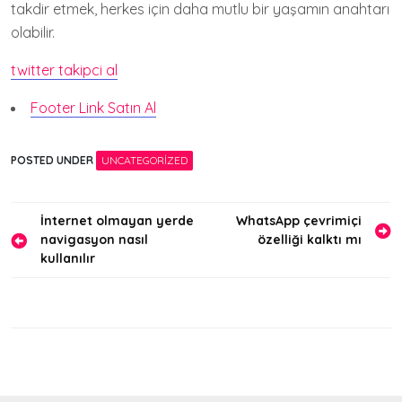
takdir etmek, herkes için daha mutlu bir yaşamın anahtarı
olabilir.
twitter takipci al
Footer Link Satın Al
POSTED UNDER
UNCATEGORIZED
Yazı
İnternet olmayan yerde
WhatsApp çevrimiçi
navigasyon nasıl
özelliği kalktı mı
gezinmesi
kullanılır