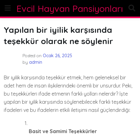
Skip
Evcil Hayvan Pansiyonları
to
content
Yapılan bir iyilik karşısında
teşekkür olarak ne söylenir
Posted on
Ocak 26, 2025
by
admin
Bir iyilik karşısında teşekkür etmek, hem geleneksel bir
adet hem de insan ilişkilerindeki önemli bir unsurdur. Peki,
bu teşekkürleri ifade etmenin farklı yolları nelerdir? İşte
yapılan bir iyilik karşısında söylenebilecek farklı teşekkür
ifadeleri ve bu ifadelerin etkili iletişimi nasıl güçlendirdiği:
Basit ve Samimi Teşekkürler